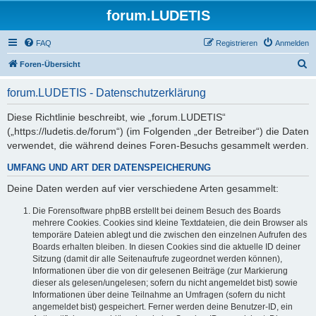
forum.LUDETIS
FAQ
Registrieren
Anmelden
S
Foren-Übersicht
u
forum.LUDETIS - Datenschutzerklärung
c
h
Diese Richtlinie beschreibt, wie „forum.LUDETIS“
(„https://ludetis.de/forum“) (im Folgenden „der Betreiber“) die Daten
e
verwendet, die während deines Foren-Besuchs gesammelt werden.
UMFANG UND ART DER DATENSPEICHERUNG
Deine Daten werden auf vier verschiedene Arten gesammelt:
Die Forensoftware phpBB erstellt bei deinem Besuch des Boards
mehrere Cookies. Cookies sind kleine Textdateien, die dein Browser als
temporäre Dateien ablegt und die zwischen den einzelnen Aufrufen des
Boards erhalten bleiben. In diesen Cookies sind die aktuelle ID deiner
Sitzung (damit dir alle Seitenaufrufe zugeordnet werden können),
Informationen über die von dir gelesenen Beiträge (zur Markierung
dieser als gelesen/ungelesen; sofern du nicht angemeldet bist) sowie
Informationen über deine Teilnahme an Umfragen (sofern du nicht
angemeldet bist) gespeichert. Ferner werden deine Benutzer-ID, ein