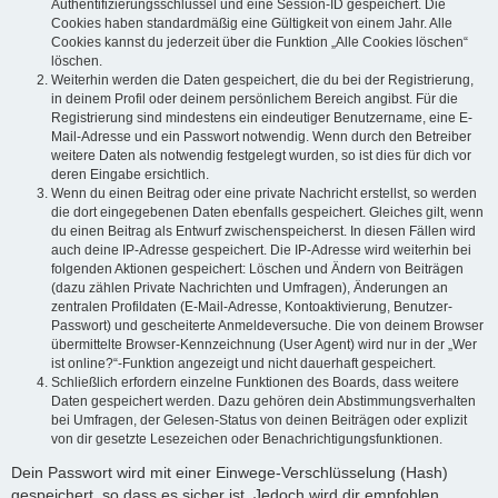
Authentifizierungsschlüssel und eine Session-ID gespeichert. Die
Cookies haben standardmäßig eine Gültigkeit von einem Jahr. Alle
Cookies kannst du jederzeit über die Funktion „Alle Cookies löschen“
löschen.
Weiterhin werden die Daten gespeichert, die du bei der Registrierung,
in deinem Profil oder deinem persönlichem Bereich angibst. Für die
Registrierung sind mindestens ein eindeutiger Benutzername, eine E-
Mail-Adresse und ein Passwort notwendig. Wenn durch den Betreiber
weitere Daten als notwendig festgelegt wurden, so ist dies für dich vor
deren Eingabe ersichtlich.
Wenn du einen Beitrag oder eine private Nachricht erstellst, so werden
die dort eingegebenen Daten ebenfalls gespeichert. Gleiches gilt, wenn
du einen Beitrag als Entwurf zwischenspeicherst. In diesen Fällen wird
auch deine IP-Adresse gespeichert. Die IP-Adresse wird weiterhin bei
folgenden Aktionen gespeichert: Löschen und Ändern von Beiträgen
(dazu zählen Private Nachrichten und Umfragen), Änderungen an
zentralen Profildaten (E-Mail-Adresse, Kontoaktivierung, Benutzer-
Passwort) und gescheiterte Anmeldeversuche. Die von deinem Browser
übermittelte Browser-Kennzeichnung (User Agent) wird nur in der „Wer
ist online?“-Funktion angezeigt und nicht dauerhaft gespeichert.
Schließlich erfordern einzelne Funktionen des Boards, dass weitere
Daten gespeichert werden. Dazu gehören dein Abstimmungsverhalten
bei Umfragen, der Gelesen-Status von deinen Beiträgen oder explizit
von dir gesetzte Lesezeichen oder Benachrichtigungsfunktionen.
Dein Passwort wird mit einer Einwege-Verschlüsselung (Hash)
gespeichert, so dass es sicher ist. Jedoch wird dir empfohlen,