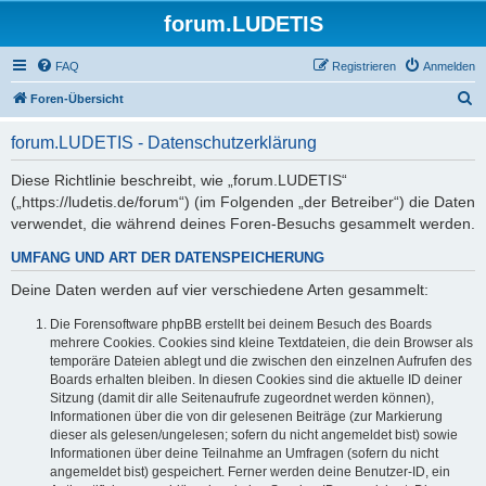
forum.LUDETIS
FAQ
Registrieren
Anmelden
S
Foren-Übersicht
u
forum.LUDETIS - Datenschutzerklärung
c
h
Diese Richtlinie beschreibt, wie „forum.LUDETIS“
(„https://ludetis.de/forum“) (im Folgenden „der Betreiber“) die Daten
e
verwendet, die während deines Foren-Besuchs gesammelt werden.
UMFANG UND ART DER DATENSPEICHERUNG
Deine Daten werden auf vier verschiedene Arten gesammelt:
Die Forensoftware phpBB erstellt bei deinem Besuch des Boards
mehrere Cookies. Cookies sind kleine Textdateien, die dein Browser als
temporäre Dateien ablegt und die zwischen den einzelnen Aufrufen des
Boards erhalten bleiben. In diesen Cookies sind die aktuelle ID deiner
Sitzung (damit dir alle Seitenaufrufe zugeordnet werden können),
Informationen über die von dir gelesenen Beiträge (zur Markierung
dieser als gelesen/ungelesen; sofern du nicht angemeldet bist) sowie
Informationen über deine Teilnahme an Umfragen (sofern du nicht
angemeldet bist) gespeichert. Ferner werden deine Benutzer-ID, ein