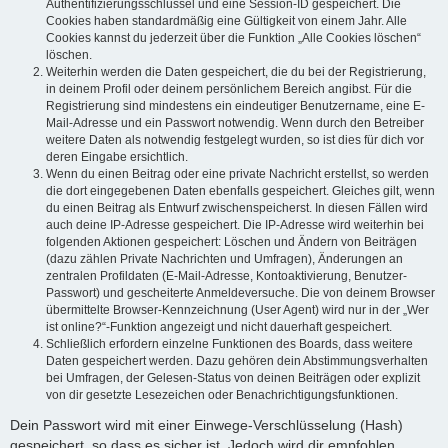
Authentifizierungsschlüssel und eine Session-ID gespeichert. Die
Cookies haben standardmäßig eine Gültigkeit von einem Jahr. Alle
Cookies kannst du jederzeit über die Funktion „Alle Cookies löschen“
löschen.
Weiterhin werden die Daten gespeichert, die du bei der Registrierung,
in deinem Profil oder deinem persönlichem Bereich angibst. Für die
Registrierung sind mindestens ein eindeutiger Benutzername, eine E-
Mail-Adresse und ein Passwort notwendig. Wenn durch den Betreiber
weitere Daten als notwendig festgelegt wurden, so ist dies für dich vor
deren Eingabe ersichtlich.
Wenn du einen Beitrag oder eine private Nachricht erstellst, so werden
die dort eingegebenen Daten ebenfalls gespeichert. Gleiches gilt, wenn
du einen Beitrag als Entwurf zwischenspeicherst. In diesen Fällen wird
auch deine IP-Adresse gespeichert. Die IP-Adresse wird weiterhin bei
folgenden Aktionen gespeichert: Löschen und Ändern von Beiträgen
(dazu zählen Private Nachrichten und Umfragen), Änderungen an
zentralen Profildaten (E-Mail-Adresse, Kontoaktivierung, Benutzer-
Passwort) und gescheiterte Anmeldeversuche. Die von deinem Browser
übermittelte Browser-Kennzeichnung (User Agent) wird nur in der „Wer
ist online?“-Funktion angezeigt und nicht dauerhaft gespeichert.
Schließlich erfordern einzelne Funktionen des Boards, dass weitere
Daten gespeichert werden. Dazu gehören dein Abstimmungsverhalten
bei Umfragen, der Gelesen-Status von deinen Beiträgen oder explizit
von dir gesetzte Lesezeichen oder Benachrichtigungsfunktionen.
Dein Passwort wird mit einer Einwege-Verschlüsselung (Hash)
gespeichert, so dass es sicher ist. Jedoch wird dir empfohlen,