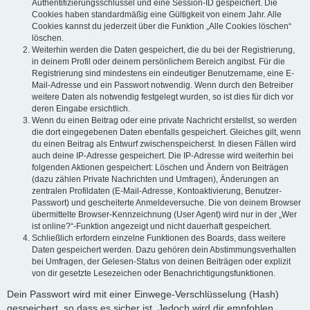
Authentifizierungsschlüssel und eine Session-ID gespeichert. Die
Cookies haben standardmäßig eine Gültigkeit von einem Jahr. Alle
Cookies kannst du jederzeit über die Funktion „Alle Cookies löschen“
löschen.
Weiterhin werden die Daten gespeichert, die du bei der Registrierung,
in deinem Profil oder deinem persönlichem Bereich angibst. Für die
Registrierung sind mindestens ein eindeutiger Benutzername, eine E-
Mail-Adresse und ein Passwort notwendig. Wenn durch den Betreiber
weitere Daten als notwendig festgelegt wurden, so ist dies für dich vor
deren Eingabe ersichtlich.
Wenn du einen Beitrag oder eine private Nachricht erstellst, so werden
die dort eingegebenen Daten ebenfalls gespeichert. Gleiches gilt, wenn
du einen Beitrag als Entwurf zwischenspeicherst. In diesen Fällen wird
auch deine IP-Adresse gespeichert. Die IP-Adresse wird weiterhin bei
folgenden Aktionen gespeichert: Löschen und Ändern von Beiträgen
(dazu zählen Private Nachrichten und Umfragen), Änderungen an
zentralen Profildaten (E-Mail-Adresse, Kontoaktivierung, Benutzer-
Passwort) und gescheiterte Anmeldeversuche. Die von deinem Browser
übermittelte Browser-Kennzeichnung (User Agent) wird nur in der „Wer
ist online?“-Funktion angezeigt und nicht dauerhaft gespeichert.
Schließlich erfordern einzelne Funktionen des Boards, dass weitere
Daten gespeichert werden. Dazu gehören dein Abstimmungsverhalten
bei Umfragen, der Gelesen-Status von deinen Beiträgen oder explizit
von dir gesetzte Lesezeichen oder Benachrichtigungsfunktionen.
Dein Passwort wird mit einer Einwege-Verschlüsselung (Hash)
gespeichert, so dass es sicher ist. Jedoch wird dir empfohlen,