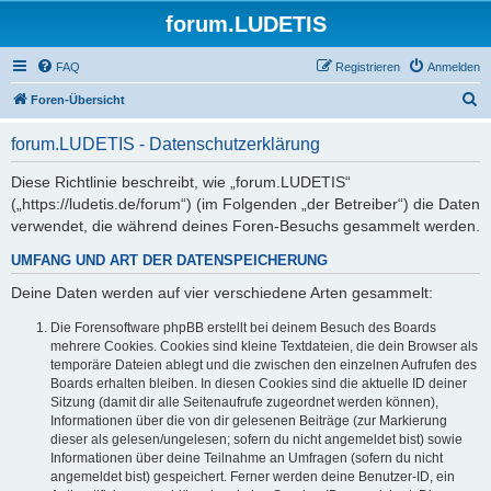
forum.LUDETIS
FAQ
Registrieren
Anmelden
S
Foren-Übersicht
u
forum.LUDETIS - Datenschutzerklärung
c
h
Diese Richtlinie beschreibt, wie „forum.LUDETIS“
(„https://ludetis.de/forum“) (im Folgenden „der Betreiber“) die Daten
e
verwendet, die während deines Foren-Besuchs gesammelt werden.
UMFANG UND ART DER DATENSPEICHERUNG
Deine Daten werden auf vier verschiedene Arten gesammelt:
Die Forensoftware phpBB erstellt bei deinem Besuch des Boards
mehrere Cookies. Cookies sind kleine Textdateien, die dein Browser als
temporäre Dateien ablegt und die zwischen den einzelnen Aufrufen des
Boards erhalten bleiben. In diesen Cookies sind die aktuelle ID deiner
Sitzung (damit dir alle Seitenaufrufe zugeordnet werden können),
Informationen über die von dir gelesenen Beiträge (zur Markierung
dieser als gelesen/ungelesen; sofern du nicht angemeldet bist) sowie
Informationen über deine Teilnahme an Umfragen (sofern du nicht
angemeldet bist) gespeichert. Ferner werden deine Benutzer-ID, ein