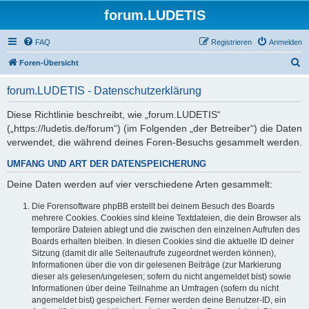
forum.LUDETIS
FAQ
Registrieren
Anmelden
S
Foren-Übersicht
u
forum.LUDETIS - Datenschutzerklärung
c
h
Diese Richtlinie beschreibt, wie „forum.LUDETIS“
(„https://ludetis.de/forum“) (im Folgenden „der Betreiber“) die Daten
e
verwendet, die während deines Foren-Besuchs gesammelt werden.
UMFANG UND ART DER DATENSPEICHERUNG
Deine Daten werden auf vier verschiedene Arten gesammelt:
Die Forensoftware phpBB erstellt bei deinem Besuch des Boards
mehrere Cookies. Cookies sind kleine Textdateien, die dein Browser als
temporäre Dateien ablegt und die zwischen den einzelnen Aufrufen des
Boards erhalten bleiben. In diesen Cookies sind die aktuelle ID deiner
Sitzung (damit dir alle Seitenaufrufe zugeordnet werden können),
Informationen über die von dir gelesenen Beiträge (zur Markierung
dieser als gelesen/ungelesen; sofern du nicht angemeldet bist) sowie
Informationen über deine Teilnahme an Umfragen (sofern du nicht
angemeldet bist) gespeichert. Ferner werden deine Benutzer-ID, ein