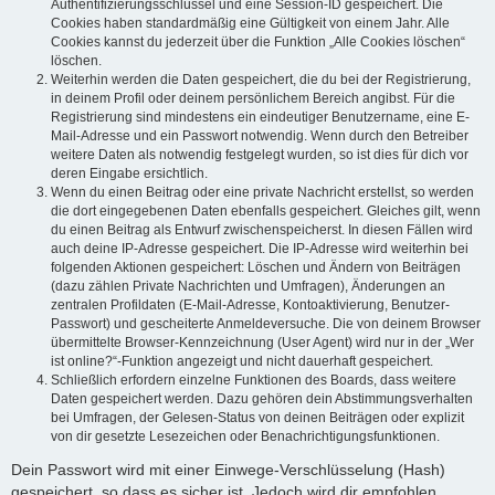
Authentifizierungsschlüssel und eine Session-ID gespeichert. Die
Cookies haben standardmäßig eine Gültigkeit von einem Jahr. Alle
Cookies kannst du jederzeit über die Funktion „Alle Cookies löschen“
löschen.
Weiterhin werden die Daten gespeichert, die du bei der Registrierung,
in deinem Profil oder deinem persönlichem Bereich angibst. Für die
Registrierung sind mindestens ein eindeutiger Benutzername, eine E-
Mail-Adresse und ein Passwort notwendig. Wenn durch den Betreiber
weitere Daten als notwendig festgelegt wurden, so ist dies für dich vor
deren Eingabe ersichtlich.
Wenn du einen Beitrag oder eine private Nachricht erstellst, so werden
die dort eingegebenen Daten ebenfalls gespeichert. Gleiches gilt, wenn
du einen Beitrag als Entwurf zwischenspeicherst. In diesen Fällen wird
auch deine IP-Adresse gespeichert. Die IP-Adresse wird weiterhin bei
folgenden Aktionen gespeichert: Löschen und Ändern von Beiträgen
(dazu zählen Private Nachrichten und Umfragen), Änderungen an
zentralen Profildaten (E-Mail-Adresse, Kontoaktivierung, Benutzer-
Passwort) und gescheiterte Anmeldeversuche. Die von deinem Browser
übermittelte Browser-Kennzeichnung (User Agent) wird nur in der „Wer
ist online?“-Funktion angezeigt und nicht dauerhaft gespeichert.
Schließlich erfordern einzelne Funktionen des Boards, dass weitere
Daten gespeichert werden. Dazu gehören dein Abstimmungsverhalten
bei Umfragen, der Gelesen-Status von deinen Beiträgen oder explizit
von dir gesetzte Lesezeichen oder Benachrichtigungsfunktionen.
Dein Passwort wird mit einer Einwege-Verschlüsselung (Hash)
gespeichert, so dass es sicher ist. Jedoch wird dir empfohlen,