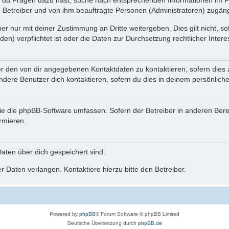
n du Fragen dazu hast, suche nach entsprechenden Informationen im Fo
n Betreiber und von ihm beauftragte Personen (Administratoren) zugäng
r nur mit deiner Zustimmung an Dritte weitergeben. Dies gilt nicht, s
n) verpflichtet ist oder die Daten zur Durchsetzung rechtlicher Interes
er den von dir angegebenen Kontaktdaten zu kontaktieren, sofern dies 
andere Benutzer dich kontaktieren, sofern du dies in deinem persönliche
, die die phpBB-Software umfassen. Sofern der Betreiber in anderen Be
ormieren.
 Daten über dich gespeichert sind.
 Daten verlangen. Kontaktiere hierzu bitte den Betreiber.
Powered by
phpBB
® Forum Software © phpBB Limited
Deutsche Übersetzung durch
phpBB.de