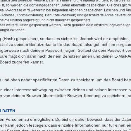
rch den Betreiber weitere Daten als notwendig festgelegt wurden, so ist dies für 
llst, so werden die dort eingegebenen Daten ebenfalls gespeichert. Gleiches gilt, 
Die IP-Adresse wird weiterhin bei folgenden Aktionen gespeichert: Löschen und Än
l-Adresse, Kontoaktivierung, Benutzer-Passwort) und gescheiterte Anmeldeversuch
ine?“-Funktion angezeigt und nicht dauerhaft gespeichert.
 dass weitere Daten gespeichert werden. Dazu gehören dein Abstimmungsverhalten
gungsfunktionen.
(Hash) gespeichert, so dass es sicher ist. Jedoch wird dir empfohlen, 
ssel zu deinem Benutzerkonto für das Board, also geh mit ihm sorgsam
htigterweise nach deinem Passwort fragen. Solltest du dein Passwort v
are fragt dich dann nach deinem Benutzernamen und deiner E-Mail-Ad
Board zugreifen kannst.
en und oben näher spezifizierten Daten zu speichern, um das Board bet
en einer Interessenabwägung zwischen deinen und seinen Interessen sow
r von deinem Browser übermittelter Browser-Kennung zu speichern, so
R DATEN
n Personen zu ermöglichen. Du bist dir daher bewusst, dass die Daten d
ber kann jedoch festlegen, dass einzelne Informationen nur für einen ei