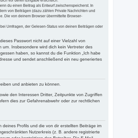
dich vor deren Eingabe ersichtlich.
wenn du einen Beitrag als Entwurf zwischenspeicherst. In
dern von Beiträgen (dazu zählen Private Nachrichten und
e. Die von deinem Browser übermittelte Browser-
 bei Umfragen, der Gelesen-Status von deinen Beiträgen oder
dieses Passwort nicht auf einer Vielzahl von
 um. Insbesondere wird dich kein Vertreter des
ergessen haben, so kannst du die Funktion „Ich habe
resse und sendet anschließend ein neu generiertes
reiben und anbieten zu können.
ie den Interessen Dritter, Zeitpunkte von Zugriffen
fern dies zur Gefahrenabwehr oder zur rechtlichen
eines Profils und die von dir erstellten Beiträge im
ngeschränkten Nutzerkreis (z. B. andere registrierte