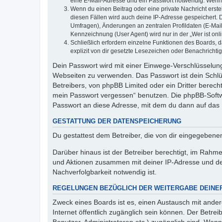
eine E-Mail-Adresse und ein Passwort notwendig. Wenn du
Wenn du einen Beitrag oder eine private Nachricht erste
diesen Fällen wird auch deine IP-Adresse gespeichert. 
Umfragen), Änderungen an zentralen Profildaten (E-Mai
Kennzeichnung (User Agent) wird nur in der „Wer ist onl
Schließlich erfordern einzelne Funktionen des Boards,
explizit von dir gesetzte Lesezeichen oder Benachrichti
Dein Passwort wird mit einer Einwege-Verschlüsselung 
Webseiten zu verwenden. Das Passwort ist dein Schlü
Betreibers, von phpBB Limited oder ein Dritter berec
mein Passwort vergessen“ benutzen. Die phpBB-Softw
Passwort an diese Adresse, mit dem du dann auf das 
GESTATTUNG DER DATENSPEICHERUNG
Du gestattest dem Betreiber, die von dir eingegeben
Darüber hinaus ist der Betreiber berechtigt, im Rahm
und Aktionen zusammen mit deiner IP-Adresse und de
Nachverfolgbarkeit notwendig ist.
REGELUNGEN BEZÜGLICH DER WEITERGABE DEINE
Zweck eines Boards ist es, einen Austausch mit andere
Internet öffentlich zugänglich sein können. Der Betrei