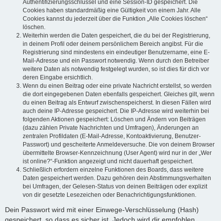
Authentifizierungsschlüssel und eine Session-ID gespeichert. Die
Cookies haben standardmäßig eine Gültigkeit von einem Jahr. Alle
Cookies kannst du jederzeit über die Funktion „Alle Cookies löschen“
löschen.
Weiterhin werden die Daten gespeichert, die du bei der Registrierung,
in deinem Profil oder deinem persönlichem Bereich angibst. Für die
Registrierung sind mindestens ein eindeutiger Benutzername, eine E-
Mail-Adresse und ein Passwort notwendig. Wenn durch den Betreiber
weitere Daten als notwendig festgelegt wurden, so ist dies für dich vor
deren Eingabe ersichtlich.
Wenn du einen Beitrag oder eine private Nachricht erstellst, so werden
die dort eingegebenen Daten ebenfalls gespeichert. Gleiches gilt, wenn
du einen Beitrag als Entwurf zwischenspeicherst. In diesen Fällen wird
auch deine IP-Adresse gespeichert. Die IP-Adresse wird weiterhin bei
folgenden Aktionen gespeichert: Löschen und Ändern von Beiträgen
(dazu zählen Private Nachrichten und Umfragen), Änderungen an
zentralen Profildaten (E-Mail-Adresse, Kontoaktivierung, Benutzer-
Passwort) und gescheiterte Anmeldeversuche. Die von deinem Browser
übermittelte Browser-Kennzeichnung (User Agent) wird nur in der „Wer
ist online?“-Funktion angezeigt und nicht dauerhaft gespeichert.
Schließlich erfordern einzelne Funktionen des Boards, dass weitere
Daten gespeichert werden. Dazu gehören dein Abstimmungsverhalten
bei Umfragen, der Gelesen-Status von deinen Beiträgen oder explizit
von dir gesetzte Lesezeichen oder Benachrichtigungsfunktionen.
Dein Passwort wird mit einer Einwege-Verschlüsselung (Hash)
gespeichert, so dass es sicher ist. Jedoch wird dir empfohlen,