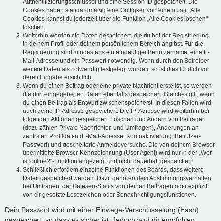
Authentifizierungsschlüssel und eine Session-ID gespeichert. Die
Cookies haben standardmäßig eine Gültigkeit von einem Jahr. Alle
Cookies kannst du jederzeit über die Funktion „Alle Cookies löschen“
löschen.
Weiterhin werden die Daten gespeichert, die du bei der Registrierung,
in deinem Profil oder deinem persönlichem Bereich angibst. Für die
Registrierung sind mindestens ein eindeutiger Benutzername, eine E-
Mail-Adresse und ein Passwort notwendig. Wenn durch den Betreiber
weitere Daten als notwendig festgelegt wurden, so ist dies für dich vor
deren Eingabe ersichtlich.
Wenn du einen Beitrag oder eine private Nachricht erstellst, so werden
die dort eingegebenen Daten ebenfalls gespeichert. Gleiches gilt, wenn
du einen Beitrag als Entwurf zwischenspeicherst. In diesen Fällen wird
auch deine IP-Adresse gespeichert. Die IP-Adresse wird weiterhin bei
folgenden Aktionen gespeichert: Löschen und Ändern von Beiträgen
(dazu zählen Private Nachrichten und Umfragen), Änderungen an
zentralen Profildaten (E-Mail-Adresse, Kontoaktivierung, Benutzer-
Passwort) und gescheiterte Anmeldeversuche. Die von deinem Browser
übermittelte Browser-Kennzeichnung (User Agent) wird nur in der „Wer
ist online?“-Funktion angezeigt und nicht dauerhaft gespeichert.
Schließlich erfordern einzelne Funktionen des Boards, dass weitere
Daten gespeichert werden. Dazu gehören dein Abstimmungsverhalten
bei Umfragen, der Gelesen-Status von deinen Beiträgen oder explizit
von dir gesetzte Lesezeichen oder Benachrichtigungsfunktionen.
Dein Passwort wird mit einer Einwege-Verschlüsselung (Hash)
gespeichert, so dass es sicher ist. Jedoch wird dir empfohlen,