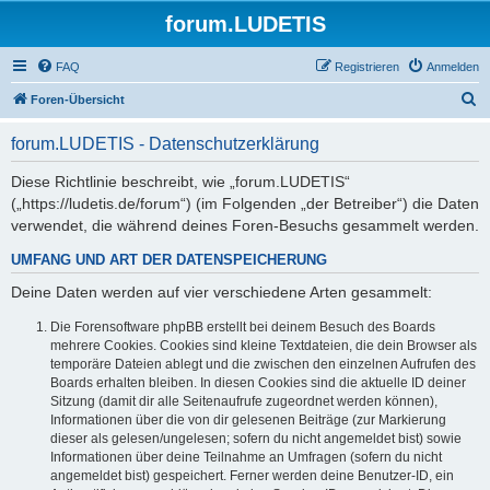
forum.LUDETIS
FAQ
Registrieren
Anmelden
S
Foren-Übersicht
u
forum.LUDETIS - Datenschutzerklärung
c
h
Diese Richtlinie beschreibt, wie „forum.LUDETIS“
(„https://ludetis.de/forum“) (im Folgenden „der Betreiber“) die Daten
e
verwendet, die während deines Foren-Besuchs gesammelt werden.
UMFANG UND ART DER DATENSPEICHERUNG
Deine Daten werden auf vier verschiedene Arten gesammelt:
Die Forensoftware phpBB erstellt bei deinem Besuch des Boards
mehrere Cookies. Cookies sind kleine Textdateien, die dein Browser als
temporäre Dateien ablegt und die zwischen den einzelnen Aufrufen des
Boards erhalten bleiben. In diesen Cookies sind die aktuelle ID deiner
Sitzung (damit dir alle Seitenaufrufe zugeordnet werden können),
Informationen über die von dir gelesenen Beiträge (zur Markierung
dieser als gelesen/ungelesen; sofern du nicht angemeldet bist) sowie
Informationen über deine Teilnahme an Umfragen (sofern du nicht
angemeldet bist) gespeichert. Ferner werden deine Benutzer-ID, ein