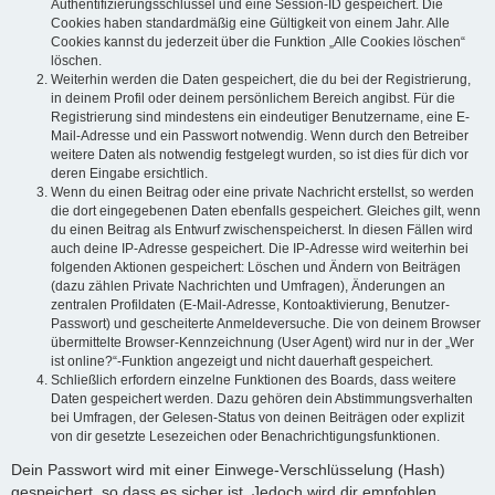
Authentifizierungsschlüssel und eine Session-ID gespeichert. Die
Cookies haben standardmäßig eine Gültigkeit von einem Jahr. Alle
Cookies kannst du jederzeit über die Funktion „Alle Cookies löschen“
löschen.
Weiterhin werden die Daten gespeichert, die du bei der Registrierung,
in deinem Profil oder deinem persönlichem Bereich angibst. Für die
Registrierung sind mindestens ein eindeutiger Benutzername, eine E-
Mail-Adresse und ein Passwort notwendig. Wenn durch den Betreiber
weitere Daten als notwendig festgelegt wurden, so ist dies für dich vor
deren Eingabe ersichtlich.
Wenn du einen Beitrag oder eine private Nachricht erstellst, so werden
die dort eingegebenen Daten ebenfalls gespeichert. Gleiches gilt, wenn
du einen Beitrag als Entwurf zwischenspeicherst. In diesen Fällen wird
auch deine IP-Adresse gespeichert. Die IP-Adresse wird weiterhin bei
folgenden Aktionen gespeichert: Löschen und Ändern von Beiträgen
(dazu zählen Private Nachrichten und Umfragen), Änderungen an
zentralen Profildaten (E-Mail-Adresse, Kontoaktivierung, Benutzer-
Passwort) und gescheiterte Anmeldeversuche. Die von deinem Browser
übermittelte Browser-Kennzeichnung (User Agent) wird nur in der „Wer
ist online?“-Funktion angezeigt und nicht dauerhaft gespeichert.
Schließlich erfordern einzelne Funktionen des Boards, dass weitere
Daten gespeichert werden. Dazu gehören dein Abstimmungsverhalten
bei Umfragen, der Gelesen-Status von deinen Beiträgen oder explizit
von dir gesetzte Lesezeichen oder Benachrichtigungsfunktionen.
Dein Passwort wird mit einer Einwege-Verschlüsselung (Hash)
gespeichert, so dass es sicher ist. Jedoch wird dir empfohlen,