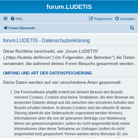
forum.LUDETIS
FAQ
Registrieren
Anmelden
S
Foren-Übersicht
u
forum.LUDETIS - Datenschutzerklärung
c
h
Diese Richtlinie beschreibt, wie „forum.LUDETIS“
(„https://ludetis.de/forum“) (im Folgenden „der Betreiber“) die Daten
e
verwendet, die während deines Foren-Besuchs gesammelt werden.
UMFANG UND ART DER DATENSPEICHERUNG
Deine Daten werden auf vier verschiedene Arten gesammelt:
Die Forensoftware phpBB erstellt bei deinem Besuch des Boards
mehrere Cookies. Cookies sind kleine Textdateien, die dein Browser als
temporäre Dateien ablegt und die zwischen den einzelnen Aufrufen des
Boards erhalten bleiben. In diesen Cookies sind die aktuelle ID deiner
Sitzung (damit dir alle Seitenaufrufe zugeordnet werden können),
Informationen über die von dir gelesenen Beiträge (zur Markierung
dieser als gelesen/ungelesen; sofern du nicht angemeldet bist) sowie
Informationen über deine Teilnahme an Umfragen (sofern du nicht
angemeldet bist) gespeichert. Ferner werden deine Benutzer-ID, ein