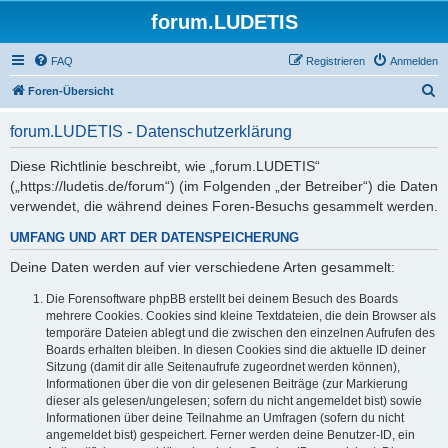
forum.LUDETIS
FAQ
Registrieren
Anmelden
S
Foren-Übersicht
u
forum.LUDETIS - Datenschutzerklärung
c
h
Diese Richtlinie beschreibt, wie „forum.LUDETIS“
(„https://ludetis.de/forum“) (im Folgenden „der Betreiber“) die Daten
e
verwendet, die während deines Foren-Besuchs gesammelt werden.
UMFANG UND ART DER DATENSPEICHERUNG
Deine Daten werden auf vier verschiedene Arten gesammelt:
Die Forensoftware phpBB erstellt bei deinem Besuch des Boards
mehrere Cookies. Cookies sind kleine Textdateien, die dein Browser als
temporäre Dateien ablegt und die zwischen den einzelnen Aufrufen des
Boards erhalten bleiben. In diesen Cookies sind die aktuelle ID deiner
Sitzung (damit dir alle Seitenaufrufe zugeordnet werden können),
Informationen über die von dir gelesenen Beiträge (zur Markierung
dieser als gelesen/ungelesen; sofern du nicht angemeldet bist) sowie
Informationen über deine Teilnahme an Umfragen (sofern du nicht
angemeldet bist) gespeichert. Ferner werden deine Benutzer-ID, ein