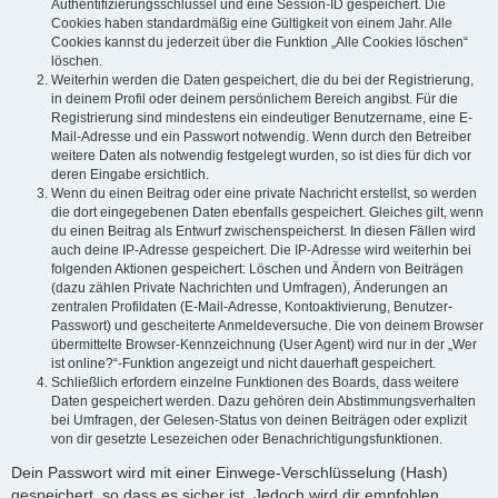
Authentifizierungsschlüssel und eine Session-ID gespeichert. Die
Cookies haben standardmäßig eine Gültigkeit von einem Jahr. Alle
Cookies kannst du jederzeit über die Funktion „Alle Cookies löschen“
löschen.
Weiterhin werden die Daten gespeichert, die du bei der Registrierung,
in deinem Profil oder deinem persönlichem Bereich angibst. Für die
Registrierung sind mindestens ein eindeutiger Benutzername, eine E-
Mail-Adresse und ein Passwort notwendig. Wenn durch den Betreiber
weitere Daten als notwendig festgelegt wurden, so ist dies für dich vor
deren Eingabe ersichtlich.
Wenn du einen Beitrag oder eine private Nachricht erstellst, so werden
die dort eingegebenen Daten ebenfalls gespeichert. Gleiches gilt, wenn
du einen Beitrag als Entwurf zwischenspeicherst. In diesen Fällen wird
auch deine IP-Adresse gespeichert. Die IP-Adresse wird weiterhin bei
folgenden Aktionen gespeichert: Löschen und Ändern von Beiträgen
(dazu zählen Private Nachrichten und Umfragen), Änderungen an
zentralen Profildaten (E-Mail-Adresse, Kontoaktivierung, Benutzer-
Passwort) und gescheiterte Anmeldeversuche. Die von deinem Browser
übermittelte Browser-Kennzeichnung (User Agent) wird nur in der „Wer
ist online?“-Funktion angezeigt und nicht dauerhaft gespeichert.
Schließlich erfordern einzelne Funktionen des Boards, dass weitere
Daten gespeichert werden. Dazu gehören dein Abstimmungsverhalten
bei Umfragen, der Gelesen-Status von deinen Beiträgen oder explizit
von dir gesetzte Lesezeichen oder Benachrichtigungsfunktionen.
Dein Passwort wird mit einer Einwege-Verschlüsselung (Hash)
gespeichert, so dass es sicher ist. Jedoch wird dir empfohlen,