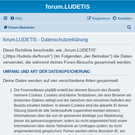
forum.LUDETIS
FAQ
Registrieren
Anmelden
S
Foren-Übersicht
u
forum.LUDETIS - Datenschutzerklärung
c
h
Diese Richtlinie beschreibt, wie „forum.LUDETIS“
(„https://ludetis.de/forum“) (im Folgenden „der Betreiber“) die Daten
e
verwendet, die während deines Foren-Besuchs gesammelt werden.
UMFANG UND ART DER DATENSPEICHERUNG
Deine Daten werden auf vier verschiedene Arten gesammelt:
Die Forensoftware phpBB erstellt bei deinem Besuch des Boards
mehrere Cookies. Cookies sind kleine Textdateien, die dein Browser als
temporäre Dateien ablegt und die zwischen den einzelnen Aufrufen des
Boards erhalten bleiben. In diesen Cookies sind die aktuelle ID deiner
Sitzung (damit dir alle Seitenaufrufe zugeordnet werden können),
Informationen über die von dir gelesenen Beiträge (zur Markierung
dieser als gelesen/ungelesen; sofern du nicht angemeldet bist) sowie
Informationen über deine Teilnahme an Umfragen (sofern du nicht
angemeldet bist) gespeichert. Ferner werden deine Benutzer-ID, ein