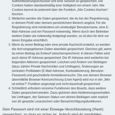
Authentifizierungsschlüssel und eine Session-ID gespeichert. Die
Cookies haben standardmäßig eine Gültigkeit von einem Jahr. Alle
Cookies kannst du jederzeit über die Funktion „Alle Cookies löschen“
löschen.
Weiterhin werden die Daten gespeichert, die du bei der Registrierung,
in deinem Profil oder deinem persönlichem Bereich angibst. Für die
Registrierung sind mindestens ein eindeutiger Benutzername, eine E-
Mail-Adresse und ein Passwort notwendig. Wenn durch den Betreiber
weitere Daten als notwendig festgelegt wurden, so ist dies für dich vor
deren Eingabe ersichtlich.
Wenn du einen Beitrag oder eine private Nachricht erstellst, so werden
die dort eingegebenen Daten ebenfalls gespeichert. Gleiches gilt, wenn
du einen Beitrag als Entwurf zwischenspeicherst. In diesen Fällen wird
auch deine IP-Adresse gespeichert. Die IP-Adresse wird weiterhin bei
folgenden Aktionen gespeichert: Löschen und Ändern von Beiträgen
(dazu zählen Private Nachrichten und Umfragen), Änderungen an
zentralen Profildaten (E-Mail-Adresse, Kontoaktivierung, Benutzer-
Passwort) und gescheiterte Anmeldeversuche. Die von deinem Browser
übermittelte Browser-Kennzeichnung (User Agent) wird nur in der „Wer
ist online?“-Funktion angezeigt und nicht dauerhaft gespeichert.
Schließlich erfordern einzelne Funktionen des Boards, dass weitere
Daten gespeichert werden. Dazu gehören dein Abstimmungsverhalten
bei Umfragen, der Gelesen-Status von deinen Beiträgen oder explizit
von dir gesetzte Lesezeichen oder Benachrichtigungsfunktionen.
Dein Passwort wird mit einer Einwege-Verschlüsselung (Hash)
gespeichert, so dass es sicher ist. Jedoch wird dir empfohlen,