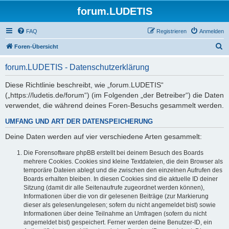
forum.LUDETIS
FAQ
Registrieren
Anmelden
S
Foren-Übersicht
u
forum.LUDETIS - Datenschutzerklärung
c
h
Diese Richtlinie beschreibt, wie „forum.LUDETIS“
(„https://ludetis.de/forum“) (im Folgenden „der Betreiber“) die Daten
e
verwendet, die während deines Foren-Besuchs gesammelt werden.
UMFANG UND ART DER DATENSPEICHERUNG
Deine Daten werden auf vier verschiedene Arten gesammelt:
Die Forensoftware phpBB erstellt bei deinem Besuch des Boards
mehrere Cookies. Cookies sind kleine Textdateien, die dein Browser als
temporäre Dateien ablegt und die zwischen den einzelnen Aufrufen des
Boards erhalten bleiben. In diesen Cookies sind die aktuelle ID deiner
Sitzung (damit dir alle Seitenaufrufe zugeordnet werden können),
Informationen über die von dir gelesenen Beiträge (zur Markierung
dieser als gelesen/ungelesen; sofern du nicht angemeldet bist) sowie
Informationen über deine Teilnahme an Umfragen (sofern du nicht
angemeldet bist) gespeichert. Ferner werden deine Benutzer-ID, ein