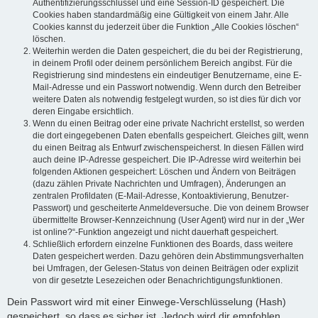
Authentifizierungsschlüssel und eine Session-ID gespeichert. Die
Cookies haben standardmäßig eine Gültigkeit von einem Jahr. Alle
Cookies kannst du jederzeit über die Funktion „Alle Cookies löschen“
löschen.
Weiterhin werden die Daten gespeichert, die du bei der Registrierung,
in deinem Profil oder deinem persönlichem Bereich angibst. Für die
Registrierung sind mindestens ein eindeutiger Benutzername, eine E-
Mail-Adresse und ein Passwort notwendig. Wenn durch den Betreiber
weitere Daten als notwendig festgelegt wurden, so ist dies für dich vor
deren Eingabe ersichtlich.
Wenn du einen Beitrag oder eine private Nachricht erstellst, so werden
die dort eingegebenen Daten ebenfalls gespeichert. Gleiches gilt, wenn
du einen Beitrag als Entwurf zwischenspeicherst. In diesen Fällen wird
auch deine IP-Adresse gespeichert. Die IP-Adresse wird weiterhin bei
folgenden Aktionen gespeichert: Löschen und Ändern von Beiträgen
(dazu zählen Private Nachrichten und Umfragen), Änderungen an
zentralen Profildaten (E-Mail-Adresse, Kontoaktivierung, Benutzer-
Passwort) und gescheiterte Anmeldeversuche. Die von deinem Browser
übermittelte Browser-Kennzeichnung (User Agent) wird nur in der „Wer
ist online?“-Funktion angezeigt und nicht dauerhaft gespeichert.
Schließlich erfordern einzelne Funktionen des Boards, dass weitere
Daten gespeichert werden. Dazu gehören dein Abstimmungsverhalten
bei Umfragen, der Gelesen-Status von deinen Beiträgen oder explizit
von dir gesetzte Lesezeichen oder Benachrichtigungsfunktionen.
Dein Passwort wird mit einer Einwege-Verschlüsselung (Hash)
gespeichert, so dass es sicher ist. Jedoch wird dir empfohlen,