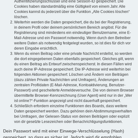
Authentifizierungsschlüssel und eine Session-ID gespeichert. Die
Cookies haben standardmäßig eine Gültigkeit von einem Jahr. Alle
Cookies kannst du jederzeit über die Funktion „Alle Cookies löschen“
löschen.
Weiterhin werden die Daten gespeichert, die du bei der Registrierung,
in deinem Profil oder deinem persönlichem Bereich angibst. Für die
Registrierung sind mindestens ein eindeutiger Benutzername, eine E-
Mail-Adresse und ein Passwort notwendig. Wenn durch den Betreiber
weitere Daten als notwendig festgelegt wurden, so ist dies für dich vor
deren Eingabe ersichtlich.
Wenn du einen Beitrag oder eine private Nachricht erstellst, so werden
die dort eingegebenen Daten ebenfalls gespeichert. Gleiches gilt, wenn
du einen Beitrag als Entwurf zwischenspeicherst. In diesen Fällen wird
auch deine IP-Adresse gespeichert. Die IP-Adresse wird weiterhin bei
folgenden Aktionen gespeichert: Löschen und Ändern von Beiträgen
(dazu zählen Private Nachrichten und Umfragen), Änderungen an
zentralen Profildaten (E-Mail-Adresse, Kontoaktivierung, Benutzer-
Passwort) und gescheiterte Anmeldeversuche. Die von deinem Browser
übermittelte Browser-Kennzeichnung (User Agent) wird nur in der „Wer
ist online?“-Funktion angezeigt und nicht dauerhaft gespeichert.
Schließlich erfordern einzelne Funktionen des Boards, dass weitere
Daten gespeichert werden. Dazu gehören dein Abstimmungsverhalten
bei Umfragen, der Gelesen-Status von deinen Beiträgen oder explizit
von dir gesetzte Lesezeichen oder Benachrichtigungsfunktionen.
Dein Passwort wird mit einer Einwege-Verschlüsselung (Hash)
gespeichert, so dass es sicher ist. Jedoch wird dir empfohlen,