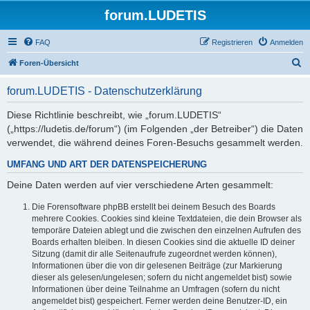
forum.LUDETIS
FAQ
Registrieren
Anmelden
S
Foren-Übersicht
u
forum.LUDETIS - Datenschutzerklärung
c
h
Diese Richtlinie beschreibt, wie „forum.LUDETIS“
(„https://ludetis.de/forum“) (im Folgenden „der Betreiber“) die Daten
e
verwendet, die während deines Foren-Besuchs gesammelt werden.
UMFANG UND ART DER DATENSPEICHERUNG
Deine Daten werden auf vier verschiedene Arten gesammelt:
Die Forensoftware phpBB erstellt bei deinem Besuch des Boards
mehrere Cookies. Cookies sind kleine Textdateien, die dein Browser als
temporäre Dateien ablegt und die zwischen den einzelnen Aufrufen des
Boards erhalten bleiben. In diesen Cookies sind die aktuelle ID deiner
Sitzung (damit dir alle Seitenaufrufe zugeordnet werden können),
Informationen über die von dir gelesenen Beiträge (zur Markierung
dieser als gelesen/ungelesen; sofern du nicht angemeldet bist) sowie
Informationen über deine Teilnahme an Umfragen (sofern du nicht
angemeldet bist) gespeichert. Ferner werden deine Benutzer-ID, ein