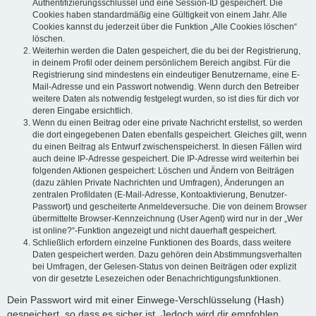
Authentifizierungsschlüssel und eine Session-ID gespeichert. Die
Cookies haben standardmäßig eine Gültigkeit von einem Jahr. Alle
Cookies kannst du jederzeit über die Funktion „Alle Cookies löschen“
löschen.
Weiterhin werden die Daten gespeichert, die du bei der Registrierung,
in deinem Profil oder deinem persönlichem Bereich angibst. Für die
Registrierung sind mindestens ein eindeutiger Benutzername, eine E-
Mail-Adresse und ein Passwort notwendig. Wenn durch den Betreiber
weitere Daten als notwendig festgelegt wurden, so ist dies für dich vor
deren Eingabe ersichtlich.
Wenn du einen Beitrag oder eine private Nachricht erstellst, so werden
die dort eingegebenen Daten ebenfalls gespeichert. Gleiches gilt, wenn
du einen Beitrag als Entwurf zwischenspeicherst. In diesen Fällen wird
auch deine IP-Adresse gespeichert. Die IP-Adresse wird weiterhin bei
folgenden Aktionen gespeichert: Löschen und Ändern von Beiträgen
(dazu zählen Private Nachrichten und Umfragen), Änderungen an
zentralen Profildaten (E-Mail-Adresse, Kontoaktivierung, Benutzer-
Passwort) und gescheiterte Anmeldeversuche. Die von deinem Browser
übermittelte Browser-Kennzeichnung (User Agent) wird nur in der „Wer
ist online?“-Funktion angezeigt und nicht dauerhaft gespeichert.
Schließlich erfordern einzelne Funktionen des Boards, dass weitere
Daten gespeichert werden. Dazu gehören dein Abstimmungsverhalten
bei Umfragen, der Gelesen-Status von deinen Beiträgen oder explizit
von dir gesetzte Lesezeichen oder Benachrichtigungsfunktionen.
Dein Passwort wird mit einer Einwege-Verschlüsselung (Hash)
gespeichert, so dass es sicher ist. Jedoch wird dir empfohlen,