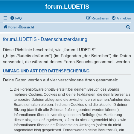
forum.LUDETIS
FAQ
Registrieren
Anmelden
S
Foren-Übersicht
u
forum.LUDETIS - Datenschutzerklärung
c
h
Diese Richtlinie beschreibt, wie „forum.LUDETIS“
(„https://ludetis.de/forum“) (im Folgenden „der Betreiber“) die Daten
e
verwendet, die während deines Foren-Besuchs gesammelt werden.
UMFANG UND ART DER DATENSPEICHERUNG
Deine Daten werden auf vier verschiedene Arten gesammelt:
Die Forensoftware phpBB erstellt bei deinem Besuch des Boards
mehrere Cookies. Cookies sind kleine Textdateien, die dein Browser als
temporäre Dateien ablegt und die zwischen den einzelnen Aufrufen des
Boards erhalten bleiben. In diesen Cookies sind die aktuelle ID deiner
Sitzung (damit dir alle Seitenaufrufe zugeordnet werden können),
Informationen über die von dir gelesenen Beiträge (zur Markierung
dieser als gelesen/ungelesen; sofern du nicht angemeldet bist) sowie
Informationen über deine Teilnahme an Umfragen (sofern du nicht
angemeldet bist) gespeichert. Ferner werden deine Benutzer-ID, ein