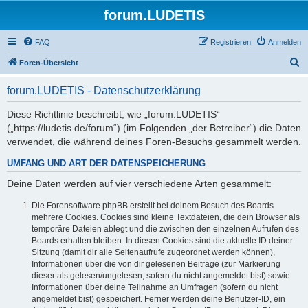
forum.LUDETIS
FAQ
Registrieren
Anmelden
S
Foren-Übersicht
u
forum.LUDETIS - Datenschutzerklärung
c
h
Diese Richtlinie beschreibt, wie „forum.LUDETIS“
(„https://ludetis.de/forum“) (im Folgenden „der Betreiber“) die Daten
e
verwendet, die während deines Foren-Besuchs gesammelt werden.
UMFANG UND ART DER DATENSPEICHERUNG
Deine Daten werden auf vier verschiedene Arten gesammelt:
Die Forensoftware phpBB erstellt bei deinem Besuch des Boards
mehrere Cookies. Cookies sind kleine Textdateien, die dein Browser als
temporäre Dateien ablegt und die zwischen den einzelnen Aufrufen des
Boards erhalten bleiben. In diesen Cookies sind die aktuelle ID deiner
Sitzung (damit dir alle Seitenaufrufe zugeordnet werden können),
Informationen über die von dir gelesenen Beiträge (zur Markierung
dieser als gelesen/ungelesen; sofern du nicht angemeldet bist) sowie
Informationen über deine Teilnahme an Umfragen (sofern du nicht
angemeldet bist) gespeichert. Ferner werden deine Benutzer-ID, ein