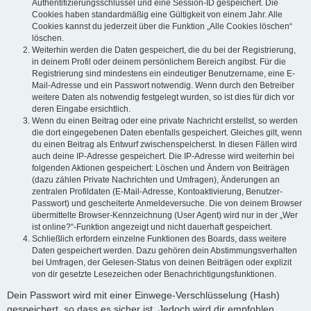
Authentifizierungsschlüssel und eine Session-ID gespeichert. Die
Cookies haben standardmäßig eine Gültigkeit von einem Jahr. Alle
Cookies kannst du jederzeit über die Funktion „Alle Cookies löschen“
löschen.
Weiterhin werden die Daten gespeichert, die du bei der Registrierung,
in deinem Profil oder deinem persönlichem Bereich angibst. Für die
Registrierung sind mindestens ein eindeutiger Benutzername, eine E-
Mail-Adresse und ein Passwort notwendig. Wenn durch den Betreiber
weitere Daten als notwendig festgelegt wurden, so ist dies für dich vor
deren Eingabe ersichtlich.
Wenn du einen Beitrag oder eine private Nachricht erstellst, so werden
die dort eingegebenen Daten ebenfalls gespeichert. Gleiches gilt, wenn
du einen Beitrag als Entwurf zwischenspeicherst. In diesen Fällen wird
auch deine IP-Adresse gespeichert. Die IP-Adresse wird weiterhin bei
folgenden Aktionen gespeichert: Löschen und Ändern von Beiträgen
(dazu zählen Private Nachrichten und Umfragen), Änderungen an
zentralen Profildaten (E-Mail-Adresse, Kontoaktivierung, Benutzer-
Passwort) und gescheiterte Anmeldeversuche. Die von deinem Browser
übermittelte Browser-Kennzeichnung (User Agent) wird nur in der „Wer
ist online?“-Funktion angezeigt und nicht dauerhaft gespeichert.
Schließlich erfordern einzelne Funktionen des Boards, dass weitere
Daten gespeichert werden. Dazu gehören dein Abstimmungsverhalten
bei Umfragen, der Gelesen-Status von deinen Beiträgen oder explizit
von dir gesetzte Lesezeichen oder Benachrichtigungsfunktionen.
Dein Passwort wird mit einer Einwege-Verschlüsselung (Hash)
gespeichert, so dass es sicher ist. Jedoch wird dir empfohlen,