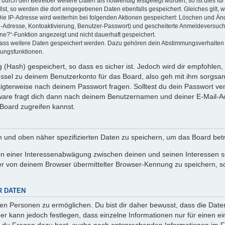
rch den Betreiber weitere Daten als notwendig festgelegt wurden, so ist dies für 
llst, so werden die dort eingegebenen Daten ebenfalls gespeichert. Gleiches gilt, 
Die IP-Adresse wird weiterhin bei folgenden Aktionen gespeichert: Löschen und Än
l-Adresse, Kontoaktivierung, Benutzer-Passwort) und gescheiterte Anmeldeversuch
ine?“-Funktion angezeigt und nicht dauerhaft gespeichert.
 dass weitere Daten gespeichert werden. Dazu gehören dein Abstimmungsverhalten
gungsfunktionen.
(Hash) gespeichert, so dass es sicher ist. Jedoch wird dir empfohlen, 
ssel zu deinem Benutzerkonto für das Board, also geh mit ihm sorgsam
htigterweise nach deinem Passwort fragen. Solltest du dein Passwort v
are fragt dich dann nach deinem Benutzernamen und deiner E-Mail-Ad
Board zugreifen kannst.
en und oben näher spezifizierten Daten zu speichern, um das Board bet
en einer Interessenabwägung zwischen deinen und seinen Interessen sow
r von deinem Browser übermittelter Browser-Kennung zu speichern, so
R DATEN
n Personen zu ermöglichen. Du bist dir daher bewusst, dass die Daten d
ber kann jedoch festlegen, dass einzelne Informationen nur für einen ei