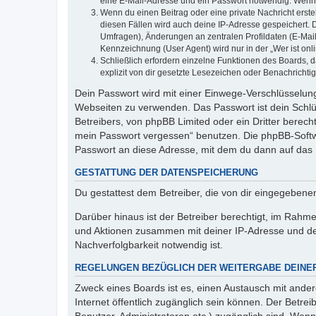
eine E-Mail-Adresse und ein Passwort notwendig. Wenn du
Wenn du einen Beitrag oder eine private Nachricht erste
diesen Fällen wird auch deine IP-Adresse gespeichert. 
Umfragen), Änderungen an zentralen Profildaten (E-Mai
Kennzeichnung (User Agent) wird nur in der „Wer ist onl
Schließlich erfordern einzelne Funktionen des Boards,
explizit von dir gesetzte Lesezeichen oder Benachrichti
Dein Passwort wird mit einer Einwege-Verschlüsselung 
Webseiten zu verwenden. Das Passwort ist dein Schlü
Betreibers, von phpBB Limited oder ein Dritter berec
mein Passwort vergessen“ benutzen. Die phpBB-Softw
Passwort an diese Adresse, mit dem du dann auf das 
GESTATTUNG DER DATENSPEICHERUNG
Du gestattest dem Betreiber, die von dir eingegeben
Darüber hinaus ist der Betreiber berechtigt, im Rahm
und Aktionen zusammen mit deiner IP-Adresse und de
Nachverfolgbarkeit notwendig ist.
REGELUNGEN BEZÜGLICH DER WEITERGABE DEINE
Zweck eines Boards ist es, einen Austausch mit andere
Internet öffentlich zugänglich sein können. Der Betrei