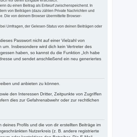
dich vor deren Eingabe ersichtlich.
wenn du einen Beitrag als Entwurf zwischenspeicherst. In
dern von Beiträgen (dazu zählen Private Nachrichten und
e. Die von deinem Browser übermittelte Browser-
 bei Umfragen, der Gelesen-Status von deinen Beiträgen oder
dieses Passwort nicht auf einer Vielzahl von
 um. Insbesondere wird dich kein Vertreter des
ergessen haben, so kannst du die Funktion „Ich habe
resse und sendet anschließend ein neu generiertes
reiben und anbieten zu können.
ie den Interessen Dritter, Zeitpunkte von Zugriffen
fern dies zur Gefahrenabwehr oder zur rechtlichen
eines Profils und die von dir erstellten Beiträge im
ngeschränkten Nutzerkreis (z. B. andere registrierte