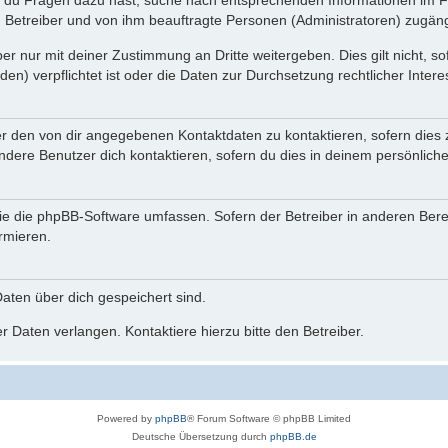
n du Fragen dazu hast, suche nach entsprechenden Informationen im Fo
n Betreiber und von ihm beauftragte Personen (Administratoren) zugäng
r nur mit deiner Zustimmung an Dritte weitergeben. Dies gilt nicht, s
n) verpflichtet ist oder die Daten zur Durchsetzung rechtlicher Interes
er den von dir angegebenen Kontaktdaten zu kontaktieren, sofern dies 
andere Benutzer dich kontaktieren, sofern du dies in deinem persönliche
, die die phpBB-Software umfassen. Sofern der Betreiber in anderen Be
ormieren.
 Daten über dich gespeichert sind.
 Daten verlangen. Kontaktiere hierzu bitte den Betreiber.
Powered by
phpBB
® Forum Software © phpBB Limited
Deutsche Übersetzung durch
phpBB.de