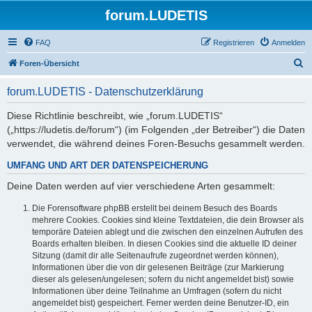
forum.LUDETIS
FAQ
Registrieren
Anmelden
S
Foren-Übersicht
u
forum.LUDETIS - Datenschutzerklärung
c
h
Diese Richtlinie beschreibt, wie „forum.LUDETIS“
(„https://ludetis.de/forum“) (im Folgenden „der Betreiber“) die Daten
e
verwendet, die während deines Foren-Besuchs gesammelt werden.
UMFANG UND ART DER DATENSPEICHERUNG
Deine Daten werden auf vier verschiedene Arten gesammelt:
Die Forensoftware phpBB erstellt bei deinem Besuch des Boards
mehrere Cookies. Cookies sind kleine Textdateien, die dein Browser als
temporäre Dateien ablegt und die zwischen den einzelnen Aufrufen des
Boards erhalten bleiben. In diesen Cookies sind die aktuelle ID deiner
Sitzung (damit dir alle Seitenaufrufe zugeordnet werden können),
Informationen über die von dir gelesenen Beiträge (zur Markierung
dieser als gelesen/ungelesen; sofern du nicht angemeldet bist) sowie
Informationen über deine Teilnahme an Umfragen (sofern du nicht
angemeldet bist) gespeichert. Ferner werden deine Benutzer-ID, ein