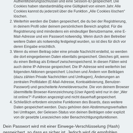
Authentifizierungsschlüssel und eine Session-ID gespeichert. Die
Cookies haben standardmäßig eine Gültigkeit von einem Jahr. Alle
Cookies kannst du jederzeit über die Funktion „Alle Cookies löschen“
löschen.
Weiterhin werden die Daten gespeichert, die du bei der Registrierung,
in deinem Profil oder deinem persönlichem Bereich angibst. Für die
Registrierung sind mindestens ein eindeutiger Benutzername, eine E-
Mail-Adresse und ein Passwort notwendig. Wenn durch den Betreiber
weitere Daten als notwendig festgelegt wurden, so ist dies für dich vor
deren Eingabe ersichtlich.
Wenn du einen Beitrag oder eine private Nachricht erstellst, so werden
die dort eingegebenen Daten ebenfalls gespeichert. Gleiches gilt, wenn
du einen Beitrag als Entwurf zwischenspeicherst. In diesen Fällen wird
auch deine IP-Adresse gespeichert. Die IP-Adresse wird weiterhin bei
folgenden Aktionen gespeichert: Löschen und Ändern von Beiträgen
(dazu zählen Private Nachrichten und Umfragen), Änderungen an
zentralen Profildaten (E-Mail-Adresse, Kontoaktivierung, Benutzer-
Passwort) und gescheiterte Anmeldeversuche. Die von deinem Browser
übermittelte Browser-Kennzeichnung (User Agent) wird nur in der „Wer
ist online?“-Funktion angezeigt und nicht dauerhaft gespeichert.
Schließlich erfordern einzelne Funktionen des Boards, dass weitere
Daten gespeichert werden. Dazu gehören dein Abstimmungsverhalten
bei Umfragen, der Gelesen-Status von deinen Beiträgen oder explizit
von dir gesetzte Lesezeichen oder Benachrichtigungsfunktionen.
Dein Passwort wird mit einer Einwege-Verschlüsselung (Hash)
gespeichert, so dass es sicher ist. Jedoch wird dir empfohlen,