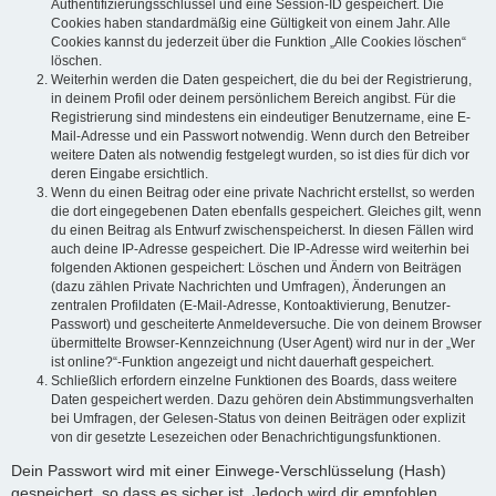
Authentifizierungsschlüssel und eine Session-ID gespeichert. Die
Cookies haben standardmäßig eine Gültigkeit von einem Jahr. Alle
Cookies kannst du jederzeit über die Funktion „Alle Cookies löschen“
löschen.
Weiterhin werden die Daten gespeichert, die du bei der Registrierung,
in deinem Profil oder deinem persönlichem Bereich angibst. Für die
Registrierung sind mindestens ein eindeutiger Benutzername, eine E-
Mail-Adresse und ein Passwort notwendig. Wenn durch den Betreiber
weitere Daten als notwendig festgelegt wurden, so ist dies für dich vor
deren Eingabe ersichtlich.
Wenn du einen Beitrag oder eine private Nachricht erstellst, so werden
die dort eingegebenen Daten ebenfalls gespeichert. Gleiches gilt, wenn
du einen Beitrag als Entwurf zwischenspeicherst. In diesen Fällen wird
auch deine IP-Adresse gespeichert. Die IP-Adresse wird weiterhin bei
folgenden Aktionen gespeichert: Löschen und Ändern von Beiträgen
(dazu zählen Private Nachrichten und Umfragen), Änderungen an
zentralen Profildaten (E-Mail-Adresse, Kontoaktivierung, Benutzer-
Passwort) und gescheiterte Anmeldeversuche. Die von deinem Browser
übermittelte Browser-Kennzeichnung (User Agent) wird nur in der „Wer
ist online?“-Funktion angezeigt und nicht dauerhaft gespeichert.
Schließlich erfordern einzelne Funktionen des Boards, dass weitere
Daten gespeichert werden. Dazu gehören dein Abstimmungsverhalten
bei Umfragen, der Gelesen-Status von deinen Beiträgen oder explizit
von dir gesetzte Lesezeichen oder Benachrichtigungsfunktionen.
Dein Passwort wird mit einer Einwege-Verschlüsselung (Hash)
gespeichert, so dass es sicher ist. Jedoch wird dir empfohlen,