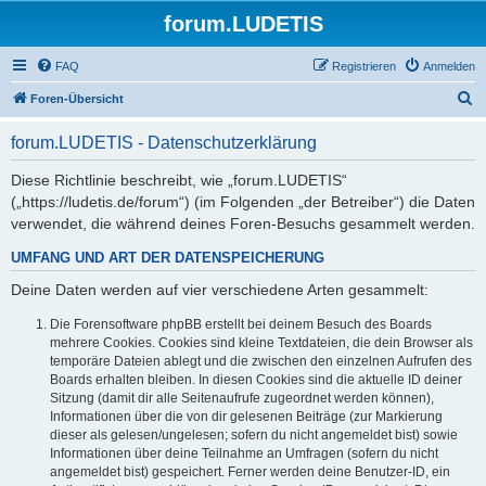
forum.LUDETIS
FAQ
Registrieren
Anmelden
S
Foren-Übersicht
u
forum.LUDETIS - Datenschutzerklärung
c
h
Diese Richtlinie beschreibt, wie „forum.LUDETIS“
(„https://ludetis.de/forum“) (im Folgenden „der Betreiber“) die Daten
e
verwendet, die während deines Foren-Besuchs gesammelt werden.
UMFANG UND ART DER DATENSPEICHERUNG
Deine Daten werden auf vier verschiedene Arten gesammelt:
Die Forensoftware phpBB erstellt bei deinem Besuch des Boards
mehrere Cookies. Cookies sind kleine Textdateien, die dein Browser als
temporäre Dateien ablegt und die zwischen den einzelnen Aufrufen des
Boards erhalten bleiben. In diesen Cookies sind die aktuelle ID deiner
Sitzung (damit dir alle Seitenaufrufe zugeordnet werden können),
Informationen über die von dir gelesenen Beiträge (zur Markierung
dieser als gelesen/ungelesen; sofern du nicht angemeldet bist) sowie
Informationen über deine Teilnahme an Umfragen (sofern du nicht
angemeldet bist) gespeichert. Ferner werden deine Benutzer-ID, ein