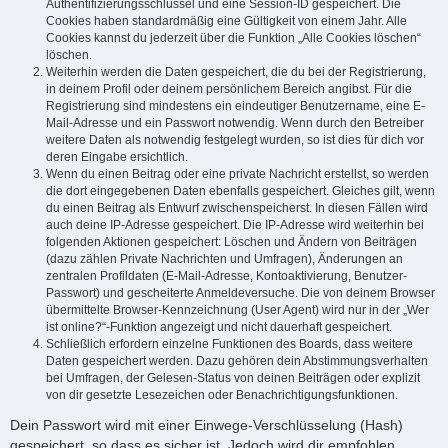
Authentifizierungsschlüssel und eine Session-ID gespeichert. Die
Cookies haben standardmäßig eine Gültigkeit von einem Jahr. Alle
Cookies kannst du jederzeit über die Funktion „Alle Cookies löschen“
löschen.
Weiterhin werden die Daten gespeichert, die du bei der Registrierung,
in deinem Profil oder deinem persönlichem Bereich angibst. Für die
Registrierung sind mindestens ein eindeutiger Benutzername, eine E-
Mail-Adresse und ein Passwort notwendig. Wenn durch den Betreiber
weitere Daten als notwendig festgelegt wurden, so ist dies für dich vor
deren Eingabe ersichtlich.
Wenn du einen Beitrag oder eine private Nachricht erstellst, so werden
die dort eingegebenen Daten ebenfalls gespeichert. Gleiches gilt, wenn
du einen Beitrag als Entwurf zwischenspeicherst. In diesen Fällen wird
auch deine IP-Adresse gespeichert. Die IP-Adresse wird weiterhin bei
folgenden Aktionen gespeichert: Löschen und Ändern von Beiträgen
(dazu zählen Private Nachrichten und Umfragen), Änderungen an
zentralen Profildaten (E-Mail-Adresse, Kontoaktivierung, Benutzer-
Passwort) und gescheiterte Anmeldeversuche. Die von deinem Browser
übermittelte Browser-Kennzeichnung (User Agent) wird nur in der „Wer
ist online?“-Funktion angezeigt und nicht dauerhaft gespeichert.
Schließlich erfordern einzelne Funktionen des Boards, dass weitere
Daten gespeichert werden. Dazu gehören dein Abstimmungsverhalten
bei Umfragen, der Gelesen-Status von deinen Beiträgen oder explizit
von dir gesetzte Lesezeichen oder Benachrichtigungsfunktionen.
Dein Passwort wird mit einer Einwege-Verschlüsselung (Hash)
gespeichert, so dass es sicher ist. Jedoch wird dir empfohlen,