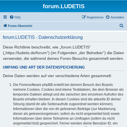
forum.LUDETIS
FAQ
Registrieren
Anmelden
S
Foren-Übersicht
u
forum.LUDETIS - Datenschutzerklärung
c
h
Diese Richtlinie beschreibt, wie „forum.LUDETIS“
(„https://ludetis.de/forum“) (im Folgenden „der Betreiber“) die Daten
e
verwendet, die während deines Foren-Besuchs gesammelt werden.
UMFANG UND ART DER DATENSPEICHERUNG
Deine Daten werden auf vier verschiedene Arten gesammelt:
Die Forensoftware phpBB erstellt bei deinem Besuch des Boards
mehrere Cookies. Cookies sind kleine Textdateien, die dein Browser als
temporäre Dateien ablegt und die zwischen den einzelnen Aufrufen des
Boards erhalten bleiben. In diesen Cookies sind die aktuelle ID deiner
Sitzung (damit dir alle Seitenaufrufe zugeordnet werden können),
Informationen über die von dir gelesenen Beiträge (zur Markierung
dieser als gelesen/ungelesen; sofern du nicht angemeldet bist) sowie
Informationen über deine Teilnahme an Umfragen (sofern du nicht
angemeldet bist) gespeichert. Ferner werden deine Benutzer-ID, ein