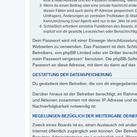
eine E-Mail-Adresse und ein Passwort notwendig. Wenn du
Wenn du einen Beitrag oder eine private Nachricht erste
diesen Fällen wird auch deine IP-Adresse gespeichert. 
Umfragen), Änderungen an zentralen Profildaten (E-Mai
Kennzeichnung (User Agent) wird nur in der „Wer ist onl
Schließlich erfordern einzelne Funktionen des Boards,
explizit von dir gesetzte Lesezeichen oder Benachrichti
Dein Passwort wird mit einer Einwege-Verschlüsselung 
Webseiten zu verwenden. Das Passwort ist dein Schlü
Betreibers, von phpBB Limited oder ein Dritter berec
mein Passwort vergessen“ benutzen. Die phpBB-Softw
Passwort an diese Adresse, mit dem du dann auf das 
GESTATTUNG DER DATENSPEICHERUNG
Du gestattest dem Betreiber, die von dir eingegeben
Darüber hinaus ist der Betreiber berechtigt, im Rahm
und Aktionen zusammen mit deiner IP-Adresse und de
Nachverfolgbarkeit notwendig ist.
REGELUNGEN BEZÜGLICH DER WEITERGABE DEINE
Zweck eines Boards ist es, einen Austausch mit andere
Internet öffentlich zugänglich sein können. Der Betrei