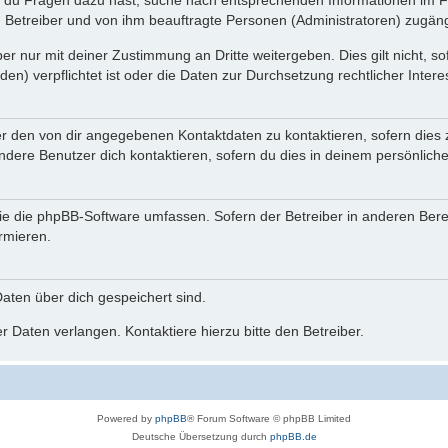
n du Fragen dazu hast, suche nach entsprechenden Informationen im Fo
n Betreiber und von ihm beauftragte Personen (Administratoren) zugäng
r nur mit deiner Zustimmung an Dritte weitergeben. Dies gilt nicht, s
n) verpflichtet ist oder die Daten zur Durchsetzung rechtlicher Interes
er den von dir angegebenen Kontaktdaten zu kontaktieren, sofern dies 
andere Benutzer dich kontaktieren, sofern du dies in deinem persönliche
, die die phpBB-Software umfassen. Sofern der Betreiber in anderen Be
ormieren.
 Daten über dich gespeichert sind.
 Daten verlangen. Kontaktiere hierzu bitte den Betreiber.
Powered by
phpBB
® Forum Software © phpBB Limited
Deutsche Übersetzung durch
phpBB.de