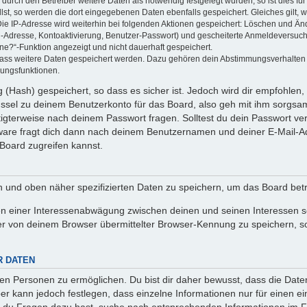
rch den Betreiber weitere Daten als notwendig festgelegt wurden, so ist dies für 
llst, so werden die dort eingegebenen Daten ebenfalls gespeichert. Gleiches gilt, 
Die IP-Adresse wird weiterhin bei folgenden Aktionen gespeichert: Löschen und Än
l-Adresse, Kontoaktivierung, Benutzer-Passwort) und gescheiterte Anmeldeversuch
ine?“-Funktion angezeigt und nicht dauerhaft gespeichert.
 dass weitere Daten gespeichert werden. Dazu gehören dein Abstimmungsverhalten
gungsfunktionen.
(Hash) gespeichert, so dass es sicher ist. Jedoch wird dir empfohlen, 
ssel zu deinem Benutzerkonto für das Board, also geh mit ihm sorgsam
htigterweise nach deinem Passwort fragen. Solltest du dein Passwort v
are fragt dich dann nach deinem Benutzernamen und deiner E-Mail-Ad
Board zugreifen kannst.
en und oben näher spezifizierten Daten zu speichern, um das Board bet
en einer Interessenabwägung zwischen deinen und seinen Interessen sow
r von deinem Browser übermittelter Browser-Kennung zu speichern, so
R DATEN
n Personen zu ermöglichen. Du bist dir daher bewusst, dass die Daten d
ber kann jedoch festlegen, dass einzelne Informationen nur für einen ei