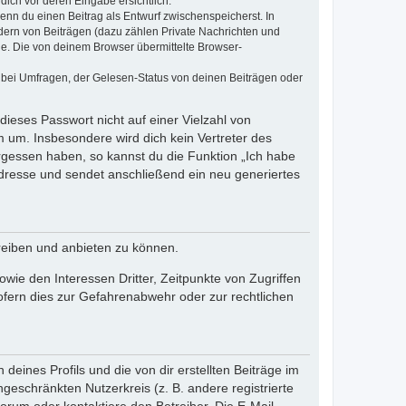
dich vor deren Eingabe ersichtlich.
wenn du einen Beitrag als Entwurf zwischenspeicherst. In
dern von Beiträgen (dazu zählen Private Nachrichten und
e. Die von deinem Browser übermittelte Browser-
 bei Umfragen, der Gelesen-Status von deinen Beiträgen oder
dieses Passwort nicht auf einer Vielzahl von
 um. Insbesondere wird dich kein Vertreter des
ergessen haben, so kannst du die Funktion „Ich habe
resse und sendet anschließend ein neu generiertes
reiben und anbieten zu können.
ie den Interessen Dritter, Zeitpunkte von Zugriffen
fern dies zur Gefahrenabwehr oder zur rechtlichen
eines Profils und die von dir erstellten Beiträge im
ngeschränkten Nutzerkreis (z. B. andere registrierte