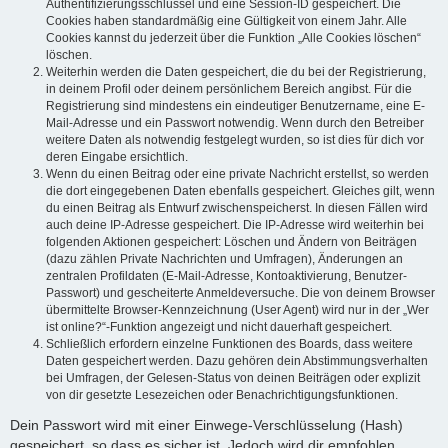
Authentifizierungsschlüssel und eine Session-ID gespeichert. Die
Cookies haben standardmäßig eine Gültigkeit von einem Jahr. Alle
Cookies kannst du jederzeit über die Funktion „Alle Cookies löschen“
löschen.
Weiterhin werden die Daten gespeichert, die du bei der Registrierung,
in deinem Profil oder deinem persönlichem Bereich angibst. Für die
Registrierung sind mindestens ein eindeutiger Benutzername, eine E-
Mail-Adresse und ein Passwort notwendig. Wenn durch den Betreiber
weitere Daten als notwendig festgelegt wurden, so ist dies für dich vor
deren Eingabe ersichtlich.
Wenn du einen Beitrag oder eine private Nachricht erstellst, so werden
die dort eingegebenen Daten ebenfalls gespeichert. Gleiches gilt, wenn
du einen Beitrag als Entwurf zwischenspeicherst. In diesen Fällen wird
auch deine IP-Adresse gespeichert. Die IP-Adresse wird weiterhin bei
folgenden Aktionen gespeichert: Löschen und Ändern von Beiträgen
(dazu zählen Private Nachrichten und Umfragen), Änderungen an
zentralen Profildaten (E-Mail-Adresse, Kontoaktivierung, Benutzer-
Passwort) und gescheiterte Anmeldeversuche. Die von deinem Browser
übermittelte Browser-Kennzeichnung (User Agent) wird nur in der „Wer
ist online?“-Funktion angezeigt und nicht dauerhaft gespeichert.
Schließlich erfordern einzelne Funktionen des Boards, dass weitere
Daten gespeichert werden. Dazu gehören dein Abstimmungsverhalten
bei Umfragen, der Gelesen-Status von deinen Beiträgen oder explizit
von dir gesetzte Lesezeichen oder Benachrichtigungsfunktionen.
Dein Passwort wird mit einer Einwege-Verschlüsselung (Hash)
gespeichert, so dass es sicher ist. Jedoch wird dir empfohlen,