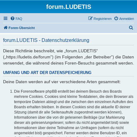
forum.LUDETIS
FAQ
Registrieren
Anmelden
S
Foren-Übersicht
u
forum.LUDETIS - Datenschutzerklärung
c
h
Diese Richtlinie beschreibt, wie „forum.LUDETIS“
(„https://ludetis.de/forum“) (im Folgenden „der Betreiber“) die Daten
e
verwendet, die während deines Foren-Besuchs gesammelt werden.
UMFANG UND ART DER DATENSPEICHERUNG
Deine Daten werden auf vier verschiedene Arten gesammelt:
Die Forensoftware phpBB erstellt bei deinem Besuch des Boards
mehrere Cookies. Cookies sind kleine Textdateien, die dein Browser als
temporäre Dateien ablegt und die zwischen den einzelnen Aufrufen des
Boards erhalten bleiben. In diesen Cookies sind die aktuelle ID deiner
Sitzung (damit dir alle Seitenaufrufe zugeordnet werden können),
Informationen über die von dir gelesenen Beiträge (zur Markierung
dieser als gelesen/ungelesen; sofern du nicht angemeldet bist) sowie
Informationen über deine Teilnahme an Umfragen (sofern du nicht
angemeldet bist) gespeichert. Ferner werden deine Benutzer-ID, ein