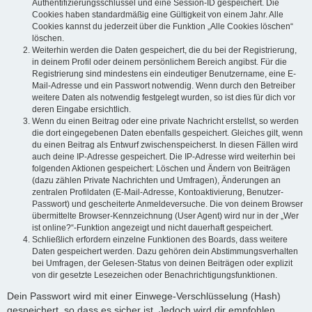
Authentifizierungsschlüssel und eine Session-ID gespeichert. Die
Cookies haben standardmäßig eine Gültigkeit von einem Jahr. Alle
Cookies kannst du jederzeit über die Funktion „Alle Cookies löschen“
löschen.
Weiterhin werden die Daten gespeichert, die du bei der Registrierung,
in deinem Profil oder deinem persönlichem Bereich angibst. Für die
Registrierung sind mindestens ein eindeutiger Benutzername, eine E-
Mail-Adresse und ein Passwort notwendig. Wenn durch den Betreiber
weitere Daten als notwendig festgelegt wurden, so ist dies für dich vor
deren Eingabe ersichtlich.
Wenn du einen Beitrag oder eine private Nachricht erstellst, so werden
die dort eingegebenen Daten ebenfalls gespeichert. Gleiches gilt, wenn
du einen Beitrag als Entwurf zwischenspeicherst. In diesen Fällen wird
auch deine IP-Adresse gespeichert. Die IP-Adresse wird weiterhin bei
folgenden Aktionen gespeichert: Löschen und Ändern von Beiträgen
(dazu zählen Private Nachrichten und Umfragen), Änderungen an
zentralen Profildaten (E-Mail-Adresse, Kontoaktivierung, Benutzer-
Passwort) und gescheiterte Anmeldeversuche. Die von deinem Browser
übermittelte Browser-Kennzeichnung (User Agent) wird nur in der „Wer
ist online?“-Funktion angezeigt und nicht dauerhaft gespeichert.
Schließlich erfordern einzelne Funktionen des Boards, dass weitere
Daten gespeichert werden. Dazu gehören dein Abstimmungsverhalten
bei Umfragen, der Gelesen-Status von deinen Beiträgen oder explizit
von dir gesetzte Lesezeichen oder Benachrichtigungsfunktionen.
Dein Passwort wird mit einer Einwege-Verschlüsselung (Hash)
gespeichert, so dass es sicher ist. Jedoch wird dir empfohlen,