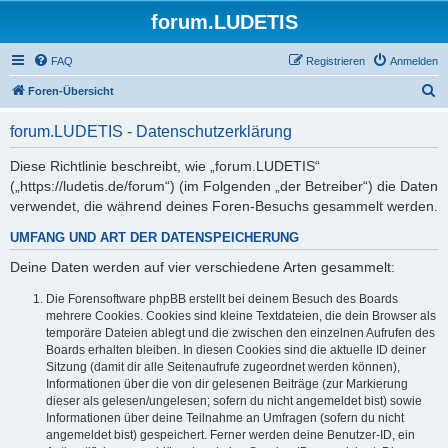
forum.LUDETIS
FAQ
Registrieren
Anmelden
S
Foren-Übersicht
u
forum.LUDETIS - Datenschutzerklärung
c
h
Diese Richtlinie beschreibt, wie „forum.LUDETIS“
(„https://ludetis.de/forum“) (im Folgenden „der Betreiber“) die Daten
e
verwendet, die während deines Foren-Besuchs gesammelt werden.
UMFANG UND ART DER DATENSPEICHERUNG
Deine Daten werden auf vier verschiedene Arten gesammelt:
Die Forensoftware phpBB erstellt bei deinem Besuch des Boards
mehrere Cookies. Cookies sind kleine Textdateien, die dein Browser als
temporäre Dateien ablegt und die zwischen den einzelnen Aufrufen des
Boards erhalten bleiben. In diesen Cookies sind die aktuelle ID deiner
Sitzung (damit dir alle Seitenaufrufe zugeordnet werden können),
Informationen über die von dir gelesenen Beiträge (zur Markierung
dieser als gelesen/ungelesen; sofern du nicht angemeldet bist) sowie
Informationen über deine Teilnahme an Umfragen (sofern du nicht
angemeldet bist) gespeichert. Ferner werden deine Benutzer-ID, ein