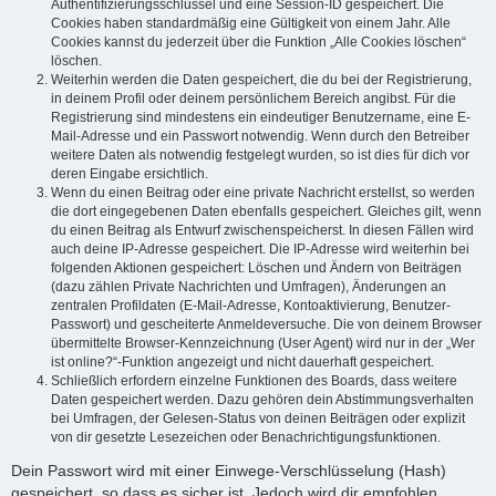
Authentifizierungsschlüssel und eine Session-ID gespeichert. Die
Cookies haben standardmäßig eine Gültigkeit von einem Jahr. Alle
Cookies kannst du jederzeit über die Funktion „Alle Cookies löschen“
löschen.
Weiterhin werden die Daten gespeichert, die du bei der Registrierung,
in deinem Profil oder deinem persönlichem Bereich angibst. Für die
Registrierung sind mindestens ein eindeutiger Benutzername, eine E-
Mail-Adresse und ein Passwort notwendig. Wenn durch den Betreiber
weitere Daten als notwendig festgelegt wurden, so ist dies für dich vor
deren Eingabe ersichtlich.
Wenn du einen Beitrag oder eine private Nachricht erstellst, so werden
die dort eingegebenen Daten ebenfalls gespeichert. Gleiches gilt, wenn
du einen Beitrag als Entwurf zwischenspeicherst. In diesen Fällen wird
auch deine IP-Adresse gespeichert. Die IP-Adresse wird weiterhin bei
folgenden Aktionen gespeichert: Löschen und Ändern von Beiträgen
(dazu zählen Private Nachrichten und Umfragen), Änderungen an
zentralen Profildaten (E-Mail-Adresse, Kontoaktivierung, Benutzer-
Passwort) und gescheiterte Anmeldeversuche. Die von deinem Browser
übermittelte Browser-Kennzeichnung (User Agent) wird nur in der „Wer
ist online?“-Funktion angezeigt und nicht dauerhaft gespeichert.
Schließlich erfordern einzelne Funktionen des Boards, dass weitere
Daten gespeichert werden. Dazu gehören dein Abstimmungsverhalten
bei Umfragen, der Gelesen-Status von deinen Beiträgen oder explizit
von dir gesetzte Lesezeichen oder Benachrichtigungsfunktionen.
Dein Passwort wird mit einer Einwege-Verschlüsselung (Hash)
gespeichert, so dass es sicher ist. Jedoch wird dir empfohlen,