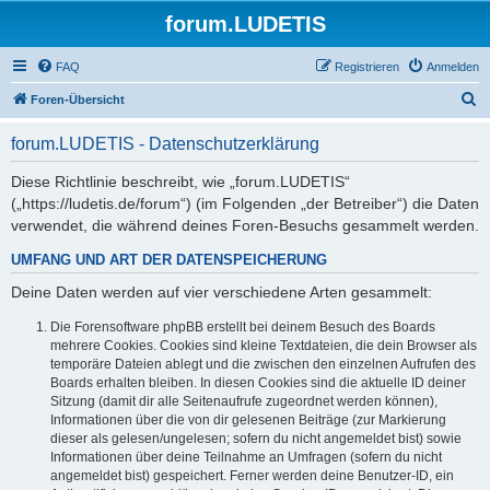
forum.LUDETIS
FAQ
Registrieren
Anmelden
S
Foren-Übersicht
u
forum.LUDETIS - Datenschutzerklärung
c
h
Diese Richtlinie beschreibt, wie „forum.LUDETIS“
(„https://ludetis.de/forum“) (im Folgenden „der Betreiber“) die Daten
e
verwendet, die während deines Foren-Besuchs gesammelt werden.
UMFANG UND ART DER DATENSPEICHERUNG
Deine Daten werden auf vier verschiedene Arten gesammelt:
Die Forensoftware phpBB erstellt bei deinem Besuch des Boards
mehrere Cookies. Cookies sind kleine Textdateien, die dein Browser als
temporäre Dateien ablegt und die zwischen den einzelnen Aufrufen des
Boards erhalten bleiben. In diesen Cookies sind die aktuelle ID deiner
Sitzung (damit dir alle Seitenaufrufe zugeordnet werden können),
Informationen über die von dir gelesenen Beiträge (zur Markierung
dieser als gelesen/ungelesen; sofern du nicht angemeldet bist) sowie
Informationen über deine Teilnahme an Umfragen (sofern du nicht
angemeldet bist) gespeichert. Ferner werden deine Benutzer-ID, ein