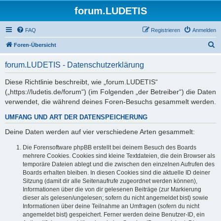
forum.LUDETIS
FAQ
Registrieren
Anmelden
S
Foren-Übersicht
u
forum.LUDETIS - Datenschutzerklärung
c
h
Diese Richtlinie beschreibt, wie „forum.LUDETIS“
(„https://ludetis.de/forum“) (im Folgenden „der Betreiber“) die Daten
e
verwendet, die während deines Foren-Besuchs gesammelt werden.
UMFANG UND ART DER DATENSPEICHERUNG
Deine Daten werden auf vier verschiedene Arten gesammelt:
Die Forensoftware phpBB erstellt bei deinem Besuch des Boards
mehrere Cookies. Cookies sind kleine Textdateien, die dein Browser als
temporäre Dateien ablegt und die zwischen den einzelnen Aufrufen des
Boards erhalten bleiben. In diesen Cookies sind die aktuelle ID deiner
Sitzung (damit dir alle Seitenaufrufe zugeordnet werden können),
Informationen über die von dir gelesenen Beiträge (zur Markierung
dieser als gelesen/ungelesen; sofern du nicht angemeldet bist) sowie
Informationen über deine Teilnahme an Umfragen (sofern du nicht
angemeldet bist) gespeichert. Ferner werden deine Benutzer-ID, ein