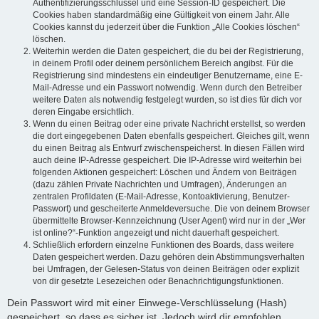
Authentifizierungsschlüssel und eine Session-ID gespeichert. Die
Cookies haben standardmäßig eine Gültigkeit von einem Jahr. Alle
Cookies kannst du jederzeit über die Funktion „Alle Cookies löschen“
löschen.
Weiterhin werden die Daten gespeichert, die du bei der Registrierung,
in deinem Profil oder deinem persönlichem Bereich angibst. Für die
Registrierung sind mindestens ein eindeutiger Benutzername, eine E-
Mail-Adresse und ein Passwort notwendig. Wenn durch den Betreiber
weitere Daten als notwendig festgelegt wurden, so ist dies für dich vor
deren Eingabe ersichtlich.
Wenn du einen Beitrag oder eine private Nachricht erstellst, so werden
die dort eingegebenen Daten ebenfalls gespeichert. Gleiches gilt, wenn
du einen Beitrag als Entwurf zwischenspeicherst. In diesen Fällen wird
auch deine IP-Adresse gespeichert. Die IP-Adresse wird weiterhin bei
folgenden Aktionen gespeichert: Löschen und Ändern von Beiträgen
(dazu zählen Private Nachrichten und Umfragen), Änderungen an
zentralen Profildaten (E-Mail-Adresse, Kontoaktivierung, Benutzer-
Passwort) und gescheiterte Anmeldeversuche. Die von deinem Browser
übermittelte Browser-Kennzeichnung (User Agent) wird nur in der „Wer
ist online?“-Funktion angezeigt und nicht dauerhaft gespeichert.
Schließlich erfordern einzelne Funktionen des Boards, dass weitere
Daten gespeichert werden. Dazu gehören dein Abstimmungsverhalten
bei Umfragen, der Gelesen-Status von deinen Beiträgen oder explizit
von dir gesetzte Lesezeichen oder Benachrichtigungsfunktionen.
Dein Passwort wird mit einer Einwege-Verschlüsselung (Hash)
gespeichert, so dass es sicher ist. Jedoch wird dir empfohlen,