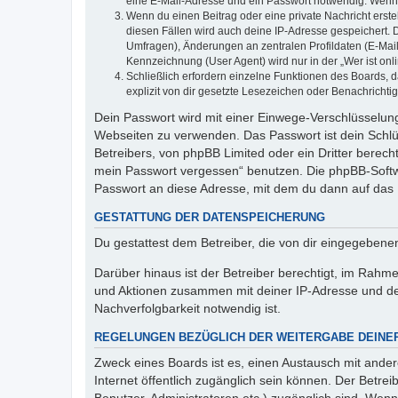
eine E-Mail-Adresse und ein Passwort notwendig. Wenn du
Wenn du einen Beitrag oder eine private Nachricht erste
diesen Fällen wird auch deine IP-Adresse gespeichert. 
Umfragen), Änderungen an zentralen Profildaten (E-Mai
Kennzeichnung (User Agent) wird nur in der „Wer ist onl
Schließlich erfordern einzelne Funktionen des Boards,
explizit von dir gesetzte Lesezeichen oder Benachrichti
Dein Passwort wird mit einer Einwege-Verschlüsselung 
Webseiten zu verwenden. Das Passwort ist dein Schlü
Betreibers, von phpBB Limited oder ein Dritter berec
mein Passwort vergessen“ benutzen. Die phpBB-Softw
Passwort an diese Adresse, mit dem du dann auf das 
GESTATTUNG DER DATENSPEICHERUNG
Du gestattest dem Betreiber, die von dir eingegeben
Darüber hinaus ist der Betreiber berechtigt, im Rahm
und Aktionen zusammen mit deiner IP-Adresse und de
Nachverfolgbarkeit notwendig ist.
REGELUNGEN BEZÜGLICH DER WEITERGABE DEINE
Zweck eines Boards ist es, einen Austausch mit andere
Internet öffentlich zugänglich sein können. Der Betrei