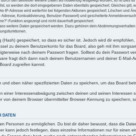
rch den Betreiber weitere Daten als notwendig festgelegt wurden, so ist dies für 
llst, so werden die dort eingegebenen Daten ebenfalls gespeichert. Gleiches gilt, 
Die IP-Adresse wird weiterhin bei folgenden Aktionen gespeichert: Löschen und Än
l-Adresse, Kontoaktivierung, Benutzer-Passwort) und gescheiterte Anmeldeversuch
ine?“-Funktion angezeigt und nicht dauerhaft gespeichert.
 dass weitere Daten gespeichert werden. Dazu gehören dein Abstimmungsverhalten
gungsfunktionen.
(Hash) gespeichert, so dass es sicher ist. Jedoch wird dir empfohlen, 
ssel zu deinem Benutzerkonto für das Board, also geh mit ihm sorgsam
htigterweise nach deinem Passwort fragen. Solltest du dein Passwort v
are fragt dich dann nach deinem Benutzernamen und deiner E-Mail-Ad
Board zugreifen kannst.
en und oben näher spezifizierten Daten zu speichern, um das Board bet
en einer Interessenabwägung zwischen deinen und seinen Interessen sow
r von deinem Browser übermittelter Browser-Kennung zu speichern, so
R DATEN
n Personen zu ermöglichen. Du bist dir daher bewusst, dass die Daten d
ber kann jedoch festlegen, dass einzelne Informationen nur für einen ei