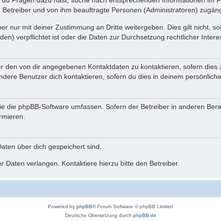
n du Fragen dazu hast, suche nach entsprechenden Informationen im Fo
n Betreiber und von ihm beauftragte Personen (Administratoren) zugäng
r nur mit deiner Zustimmung an Dritte weitergeben. Dies gilt nicht, s
n) verpflichtet ist oder die Daten zur Durchsetzung rechtlicher Interes
er den von dir angegebenen Kontaktdaten zu kontaktieren, sofern dies 
andere Benutzer dich kontaktieren, sofern du dies in deinem persönliche
, die die phpBB-Software umfassen. Sofern der Betreiber in anderen Be
ormieren.
 Daten über dich gespeichert sind.
 Daten verlangen. Kontaktiere hierzu bitte den Betreiber.
Powered by
phpBB
® Forum Software © phpBB Limited
Deutsche Übersetzung durch
phpBB.de