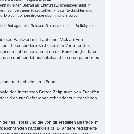
dich vor deren Eingabe ersichtlich.
wenn du einen Beitrag als Entwurf zwischenspeicherst. In
dern von Beiträgen (dazu zählen Private Nachrichten und
e. Die von deinem Browser übermittelte Browser-
 bei Umfragen, der Gelesen-Status von deinen Beiträgen oder
dieses Passwort nicht auf einer Vielzahl von
 um. Insbesondere wird dich kein Vertreter des
ergessen haben, so kannst du die Funktion „Ich habe
resse und sendet anschließend ein neu generiertes
reiben und anbieten zu können.
ie den Interessen Dritter, Zeitpunkte von Zugriffen
fern dies zur Gefahrenabwehr oder zur rechtlichen
eines Profils und die von dir erstellten Beiträge im
ngeschränkten Nutzerkreis (z. B. andere registrierte