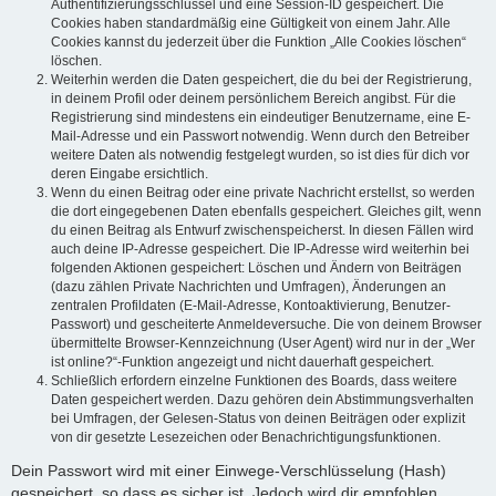
Authentifizierungsschlüssel und eine Session-ID gespeichert. Die
Cookies haben standardmäßig eine Gültigkeit von einem Jahr. Alle
Cookies kannst du jederzeit über die Funktion „Alle Cookies löschen“
löschen.
Weiterhin werden die Daten gespeichert, die du bei der Registrierung,
in deinem Profil oder deinem persönlichem Bereich angibst. Für die
Registrierung sind mindestens ein eindeutiger Benutzername, eine E-
Mail-Adresse und ein Passwort notwendig. Wenn durch den Betreiber
weitere Daten als notwendig festgelegt wurden, so ist dies für dich vor
deren Eingabe ersichtlich.
Wenn du einen Beitrag oder eine private Nachricht erstellst, so werden
die dort eingegebenen Daten ebenfalls gespeichert. Gleiches gilt, wenn
du einen Beitrag als Entwurf zwischenspeicherst. In diesen Fällen wird
auch deine IP-Adresse gespeichert. Die IP-Adresse wird weiterhin bei
folgenden Aktionen gespeichert: Löschen und Ändern von Beiträgen
(dazu zählen Private Nachrichten und Umfragen), Änderungen an
zentralen Profildaten (E-Mail-Adresse, Kontoaktivierung, Benutzer-
Passwort) und gescheiterte Anmeldeversuche. Die von deinem Browser
übermittelte Browser-Kennzeichnung (User Agent) wird nur in der „Wer
ist online?“-Funktion angezeigt und nicht dauerhaft gespeichert.
Schließlich erfordern einzelne Funktionen des Boards, dass weitere
Daten gespeichert werden. Dazu gehören dein Abstimmungsverhalten
bei Umfragen, der Gelesen-Status von deinen Beiträgen oder explizit
von dir gesetzte Lesezeichen oder Benachrichtigungsfunktionen.
Dein Passwort wird mit einer Einwege-Verschlüsselung (Hash)
gespeichert, so dass es sicher ist. Jedoch wird dir empfohlen,