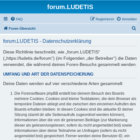
forum.LUDETIS
FAQ
Registrieren
Anmelden
S
Foren-Übersicht
u
forum.LUDETIS - Datenschutzerklärung
c
h
Diese Richtlinie beschreibt, wie „forum.LUDETIS“
(„https://ludetis.de/forum“) (im Folgenden „der Betreiber“) die Daten
e
verwendet, die während deines Foren-Besuchs gesammelt werden.
UMFANG UND ART DER DATENSPEICHERUNG
Deine Daten werden auf vier verschiedene Arten gesammelt:
Die Forensoftware phpBB erstellt bei deinem Besuch des Boards
mehrere Cookies. Cookies sind kleine Textdateien, die dein Browser als
temporäre Dateien ablegt und die zwischen den einzelnen Aufrufen des
Boards erhalten bleiben. In diesen Cookies sind die aktuelle ID deiner
Sitzung (damit dir alle Seitenaufrufe zugeordnet werden können),
Informationen über die von dir gelesenen Beiträge (zur Markierung
dieser als gelesen/ungelesen; sofern du nicht angemeldet bist) sowie
Informationen über deine Teilnahme an Umfragen (sofern du nicht
angemeldet bist) gespeichert. Ferner werden deine Benutzer-ID, ein