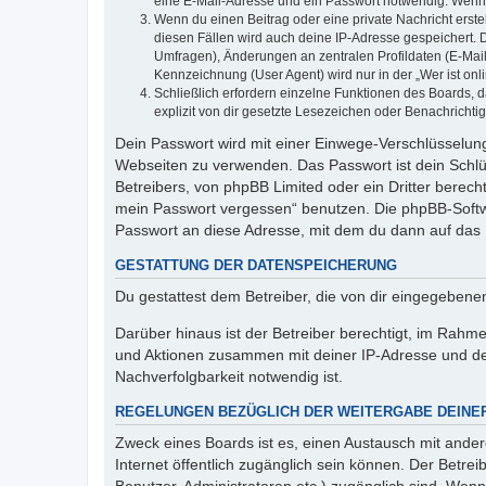
eine E-Mail-Adresse und ein Passwort notwendig. Wenn du
Wenn du einen Beitrag oder eine private Nachricht erste
diesen Fällen wird auch deine IP-Adresse gespeichert. 
Umfragen), Änderungen an zentralen Profildaten (E-Mai
Kennzeichnung (User Agent) wird nur in der „Wer ist onl
Schließlich erfordern einzelne Funktionen des Boards,
explizit von dir gesetzte Lesezeichen oder Benachrichti
Dein Passwort wird mit einer Einwege-Verschlüsselung 
Webseiten zu verwenden. Das Passwort ist dein Schlü
Betreibers, von phpBB Limited oder ein Dritter berec
mein Passwort vergessen“ benutzen. Die phpBB-Softw
Passwort an diese Adresse, mit dem du dann auf das 
GESTATTUNG DER DATENSPEICHERUNG
Du gestattest dem Betreiber, die von dir eingegeben
Darüber hinaus ist der Betreiber berechtigt, im Rahm
und Aktionen zusammen mit deiner IP-Adresse und de
Nachverfolgbarkeit notwendig ist.
REGELUNGEN BEZÜGLICH DER WEITERGABE DEINE
Zweck eines Boards ist es, einen Austausch mit andere
Internet öffentlich zugänglich sein können. Der Betrei