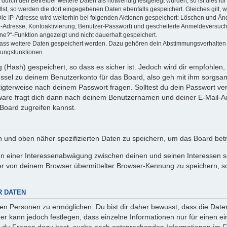
rch den Betreiber weitere Daten als notwendig festgelegt wurden, so ist dies für 
llst, so werden die dort eingegebenen Daten ebenfalls gespeichert. Gleiches gilt, 
Die IP-Adresse wird weiterhin bei folgenden Aktionen gespeichert: Löschen und Än
l-Adresse, Kontoaktivierung, Benutzer-Passwort) und gescheiterte Anmeldeversuch
ine?“-Funktion angezeigt und nicht dauerhaft gespeichert.
 dass weitere Daten gespeichert werden. Dazu gehören dein Abstimmungsverhalten
gungsfunktionen.
(Hash) gespeichert, so dass es sicher ist. Jedoch wird dir empfohlen, 
ssel zu deinem Benutzerkonto für das Board, also geh mit ihm sorgsam
htigterweise nach deinem Passwort fragen. Solltest du dein Passwort v
are fragt dich dann nach deinem Benutzernamen und deiner E-Mail-Ad
Board zugreifen kannst.
en und oben näher spezifizierten Daten zu speichern, um das Board bet
en einer Interessenabwägung zwischen deinen und seinen Interessen sow
r von deinem Browser übermittelter Browser-Kennung zu speichern, so
R DATEN
n Personen zu ermöglichen. Du bist dir daher bewusst, dass die Daten d
ber kann jedoch festlegen, dass einzelne Informationen nur für einen ei