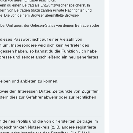
dich vor deren Eingabe ersichtlich.
wenn du einen Beitrag als Entwurf zwischenspeicherst. In
dern von Beiträgen (dazu zählen Private Nachrichten und
e. Die von deinem Browser übermittelte Browser-
 bei Umfragen, der Gelesen-Status von deinen Beiträgen oder
dieses Passwort nicht auf einer Vielzahl von
 um. Insbesondere wird dich kein Vertreter des
ergessen haben, so kannst du die Funktion „Ich habe
resse und sendet anschließend ein neu generiertes
reiben und anbieten zu können.
ie den Interessen Dritter, Zeitpunkte von Zugriffen
fern dies zur Gefahrenabwehr oder zur rechtlichen
eines Profils und die von dir erstellten Beiträge im
ngeschränkten Nutzerkreis (z. B. andere registrierte