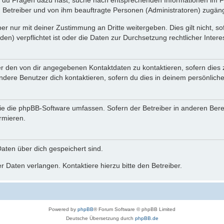
n du Fragen dazu hast, suche nach entsprechenden Informationen im Fo
n Betreiber und von ihm beauftragte Personen (Administratoren) zugäng
r nur mit deiner Zustimmung an Dritte weitergeben. Dies gilt nicht, s
n) verpflichtet ist oder die Daten zur Durchsetzung rechtlicher Interes
er den von dir angegebenen Kontaktdaten zu kontaktieren, sofern dies 
andere Benutzer dich kontaktieren, sofern du dies in deinem persönliche
, die die phpBB-Software umfassen. Sofern der Betreiber in anderen Be
ormieren.
 Daten über dich gespeichert sind.
 Daten verlangen. Kontaktiere hierzu bitte den Betreiber.
Powered by
phpBB
® Forum Software © phpBB Limited
Deutsche Übersetzung durch
phpBB.de