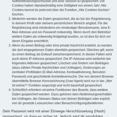
Authentifizierungsschlüssel und eine Session-ID gespeichert. Die
Cookies haben standardmäßig eine Gültigkeit von einem Jahr. Alle
Cookies kannst du jederzeit über die Funktion „Alle Cookies löschen“
löschen.
Weiterhin werden die Daten gespeichert, die du bei der Registrierung,
in deinem Profil oder deinem persönlichem Bereich angibst. Für die
Registrierung sind mindestens ein eindeutiger Benutzername, eine E-
Mail-Adresse und ein Passwort notwendig. Wenn durch den Betreiber
weitere Daten als notwendig festgelegt wurden, so ist dies für dich vor
deren Eingabe ersichtlich.
Wenn du einen Beitrag oder eine private Nachricht erstellst, so werden
die dort eingegebenen Daten ebenfalls gespeichert. Gleiches gilt, wenn
du einen Beitrag als Entwurf zwischenspeicherst. In diesen Fällen wird
auch deine IP-Adresse gespeichert. Die IP-Adresse wird weiterhin bei
folgenden Aktionen gespeichert: Löschen und Ändern von Beiträgen
(dazu zählen Private Nachrichten und Umfragen), Änderungen an
zentralen Profildaten (E-Mail-Adresse, Kontoaktivierung, Benutzer-
Passwort) und gescheiterte Anmeldeversuche. Die von deinem Browser
übermittelte Browser-Kennzeichnung (User Agent) wird nur in der „Wer
ist online?“-Funktion angezeigt und nicht dauerhaft gespeichert.
Schließlich erfordern einzelne Funktionen des Boards, dass weitere
Daten gespeichert werden. Dazu gehören dein Abstimmungsverhalten
bei Umfragen, der Gelesen-Status von deinen Beiträgen oder explizit
von dir gesetzte Lesezeichen oder Benachrichtigungsfunktionen.
Dein Passwort wird mit einer Einwege-Verschlüsselung (Hash)
gespeichert, so dass es sicher ist. Jedoch wird dir empfohlen,