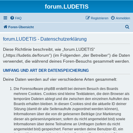
forum.LUDETIS
FAQ
Registrieren
Anmelden
S
Foren-Übersicht
u
forum.LUDETIS - Datenschutzerklärung
c
h
Diese Richtlinie beschreibt, wie „forum.LUDETIS“
(„https://ludetis.de/forum“) (im Folgenden „der Betreiber“) die Daten
e
verwendet, die während deines Foren-Besuchs gesammelt werden.
UMFANG UND ART DER DATENSPEICHERUNG
Deine Daten werden auf vier verschiedene Arten gesammelt:
Die Forensoftware phpBB erstellt bei deinem Besuch des Boards
mehrere Cookies. Cookies sind kleine Textdateien, die dein Browser als
temporäre Dateien ablegt und die zwischen den einzelnen Aufrufen des
Boards erhalten bleiben. In diesen Cookies sind die aktuelle ID deiner
Sitzung (damit dir alle Seitenaufrufe zugeordnet werden können),
Informationen über die von dir gelesenen Beiträge (zur Markierung
dieser als gelesen/ungelesen; sofern du nicht angemeldet bist) sowie
Informationen über deine Teilnahme an Umfragen (sofern du nicht
angemeldet bist) gespeichert. Ferner werden deine Benutzer-ID, ein