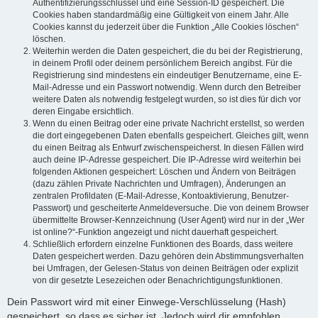
Authentifizierungsschlüssel und eine Session-ID gespeichert. Die
Cookies haben standardmäßig eine Gültigkeit von einem Jahr. Alle
Cookies kannst du jederzeit über die Funktion „Alle Cookies löschen“
löschen.
Weiterhin werden die Daten gespeichert, die du bei der Registrierung,
in deinem Profil oder deinem persönlichem Bereich angibst. Für die
Registrierung sind mindestens ein eindeutiger Benutzername, eine E-
Mail-Adresse und ein Passwort notwendig. Wenn durch den Betreiber
weitere Daten als notwendig festgelegt wurden, so ist dies für dich vor
deren Eingabe ersichtlich.
Wenn du einen Beitrag oder eine private Nachricht erstellst, so werden
die dort eingegebenen Daten ebenfalls gespeichert. Gleiches gilt, wenn
du einen Beitrag als Entwurf zwischenspeicherst. In diesen Fällen wird
auch deine IP-Adresse gespeichert. Die IP-Adresse wird weiterhin bei
folgenden Aktionen gespeichert: Löschen und Ändern von Beiträgen
(dazu zählen Private Nachrichten und Umfragen), Änderungen an
zentralen Profildaten (E-Mail-Adresse, Kontoaktivierung, Benutzer-
Passwort) und gescheiterte Anmeldeversuche. Die von deinem Browser
übermittelte Browser-Kennzeichnung (User Agent) wird nur in der „Wer
ist online?“-Funktion angezeigt und nicht dauerhaft gespeichert.
Schließlich erfordern einzelne Funktionen des Boards, dass weitere
Daten gespeichert werden. Dazu gehören dein Abstimmungsverhalten
bei Umfragen, der Gelesen-Status von deinen Beiträgen oder explizit
von dir gesetzte Lesezeichen oder Benachrichtigungsfunktionen.
Dein Passwort wird mit einer Einwege-Verschlüsselung (Hash)
gespeichert, so dass es sicher ist. Jedoch wird dir empfohlen,