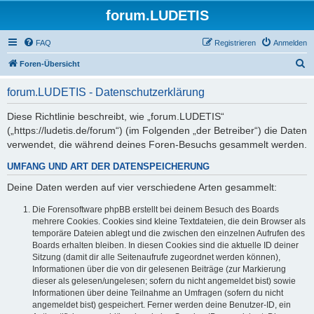
forum.LUDETIS
FAQ
Registrieren
Anmelden
S
Foren-Übersicht
u
forum.LUDETIS - Datenschutzerklärung
c
h
Diese Richtlinie beschreibt, wie „forum.LUDETIS“
(„https://ludetis.de/forum“) (im Folgenden „der Betreiber“) die Daten
e
verwendet, die während deines Foren-Besuchs gesammelt werden.
UMFANG UND ART DER DATENSPEICHERUNG
Deine Daten werden auf vier verschiedene Arten gesammelt:
Die Forensoftware phpBB erstellt bei deinem Besuch des Boards
mehrere Cookies. Cookies sind kleine Textdateien, die dein Browser als
temporäre Dateien ablegt und die zwischen den einzelnen Aufrufen des
Boards erhalten bleiben. In diesen Cookies sind die aktuelle ID deiner
Sitzung (damit dir alle Seitenaufrufe zugeordnet werden können),
Informationen über die von dir gelesenen Beiträge (zur Markierung
dieser als gelesen/ungelesen; sofern du nicht angemeldet bist) sowie
Informationen über deine Teilnahme an Umfragen (sofern du nicht
angemeldet bist) gespeichert. Ferner werden deine Benutzer-ID, ein