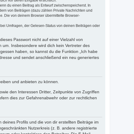
dich vor deren Eingabe ersichtlich.
wenn du einen Beitrag als Entwurf zwischenspeicherst. In
dern von Beiträgen (dazu zählen Private Nachrichten und
e. Die von deinem Browser übermittelte Browser-
 bei Umfragen, der Gelesen-Status von deinen Beiträgen oder
dieses Passwort nicht auf einer Vielzahl von
 um. Insbesondere wird dich kein Vertreter des
ergessen haben, so kannst du die Funktion „Ich habe
resse und sendet anschließend ein neu generiertes
reiben und anbieten zu können.
ie den Interessen Dritter, Zeitpunkte von Zugriffen
fern dies zur Gefahrenabwehr oder zur rechtlichen
eines Profils und die von dir erstellten Beiträge im
ngeschränkten Nutzerkreis (z. B. andere registrierte