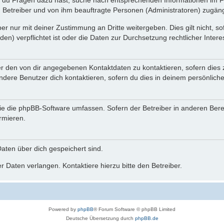
n du Fragen dazu hast, suche nach entsprechenden Informationen im Fo
n Betreiber und von ihm beauftragte Personen (Administratoren) zugäng
r nur mit deiner Zustimmung an Dritte weitergeben. Dies gilt nicht, s
n) verpflichtet ist oder die Daten zur Durchsetzung rechtlicher Interes
er den von dir angegebenen Kontaktdaten zu kontaktieren, sofern dies 
andere Benutzer dich kontaktieren, sofern du dies in deinem persönliche
, die die phpBB-Software umfassen. Sofern der Betreiber in anderen Be
ormieren.
 Daten über dich gespeichert sind.
 Daten verlangen. Kontaktiere hierzu bitte den Betreiber.
Powered by
phpBB
® Forum Software © phpBB Limited
Deutsche Übersetzung durch
phpBB.de