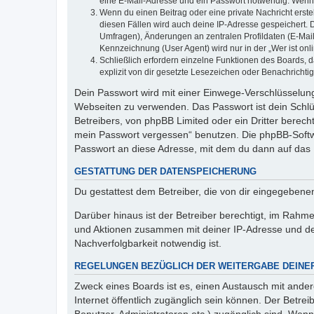
eine E-Mail-Adresse und ein Passwort notwendig. Wenn du
Wenn du einen Beitrag oder eine private Nachricht erste
diesen Fällen wird auch deine IP-Adresse gespeichert. 
Umfragen), Änderungen an zentralen Profildaten (E-Mai
Kennzeichnung (User Agent) wird nur in der „Wer ist onl
Schließlich erfordern einzelne Funktionen des Boards,
explizit von dir gesetzte Lesezeichen oder Benachrichti
Dein Passwort wird mit einer Einwege-Verschlüsselung 
Webseiten zu verwenden. Das Passwort ist dein Schlü
Betreibers, von phpBB Limited oder ein Dritter berec
mein Passwort vergessen“ benutzen. Die phpBB-Softw
Passwort an diese Adresse, mit dem du dann auf das 
GESTATTUNG DER DATENSPEICHERUNG
Du gestattest dem Betreiber, die von dir eingegeben
Darüber hinaus ist der Betreiber berechtigt, im Rahm
und Aktionen zusammen mit deiner IP-Adresse und de
Nachverfolgbarkeit notwendig ist.
REGELUNGEN BEZÜGLICH DER WEITERGABE DEINE
Zweck eines Boards ist es, einen Austausch mit andere
Internet öffentlich zugänglich sein können. Der Betrei