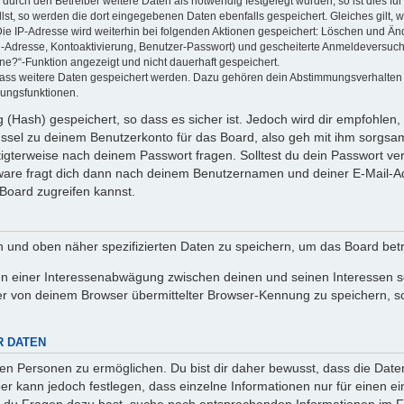
rch den Betreiber weitere Daten als notwendig festgelegt wurden, so ist dies für 
llst, so werden die dort eingegebenen Daten ebenfalls gespeichert. Gleiches gilt, 
Die IP-Adresse wird weiterhin bei folgenden Aktionen gespeichert: Löschen und Än
l-Adresse, Kontoaktivierung, Benutzer-Passwort) und gescheiterte Anmeldeversuch
ine?“-Funktion angezeigt und nicht dauerhaft gespeichert.
 dass weitere Daten gespeichert werden. Dazu gehören dein Abstimmungsverhalten
gungsfunktionen.
(Hash) gespeichert, so dass es sicher ist. Jedoch wird dir empfohlen, 
ssel zu deinem Benutzerkonto für das Board, also geh mit ihm sorgsam
htigterweise nach deinem Passwort fragen. Solltest du dein Passwort v
are fragt dich dann nach deinem Benutzernamen und deiner E-Mail-Ad
Board zugreifen kannst.
en und oben näher spezifizierten Daten zu speichern, um das Board bet
en einer Interessenabwägung zwischen deinen und seinen Interessen sow
r von deinem Browser übermittelter Browser-Kennung zu speichern, so
R DATEN
n Personen zu ermöglichen. Du bist dir daher bewusst, dass die Daten d
ber kann jedoch festlegen, dass einzelne Informationen nur für einen ei