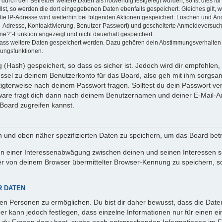
rch den Betreiber weitere Daten als notwendig festgelegt wurden, so ist dies für 
llst, so werden die dort eingegebenen Daten ebenfalls gespeichert. Gleiches gilt, 
Die IP-Adresse wird weiterhin bei folgenden Aktionen gespeichert: Löschen und Än
l-Adresse, Kontoaktivierung, Benutzer-Passwort) und gescheiterte Anmeldeversuch
ine?“-Funktion angezeigt und nicht dauerhaft gespeichert.
 dass weitere Daten gespeichert werden. Dazu gehören dein Abstimmungsverhalten
gungsfunktionen.
(Hash) gespeichert, so dass es sicher ist. Jedoch wird dir empfohlen, 
ssel zu deinem Benutzerkonto für das Board, also geh mit ihm sorgsam
htigterweise nach deinem Passwort fragen. Solltest du dein Passwort v
are fragt dich dann nach deinem Benutzernamen und deiner E-Mail-Ad
Board zugreifen kannst.
en und oben näher spezifizierten Daten zu speichern, um das Board bet
en einer Interessenabwägung zwischen deinen und seinen Interessen sow
r von deinem Browser übermittelter Browser-Kennung zu speichern, so
R DATEN
n Personen zu ermöglichen. Du bist dir daher bewusst, dass die Daten d
ber kann jedoch festlegen, dass einzelne Informationen nur für einen ei