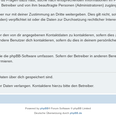
n du Fragen dazu hast, suche nach entsprechenden Informationen im Fo
n Betreiber und von ihm beauftragte Personen (Administratoren) zugäng
r nur mit deiner Zustimmung an Dritte weitergeben. Dies gilt nicht, s
n) verpflichtet ist oder die Daten zur Durchsetzung rechtlicher Interes
er den von dir angegebenen Kontaktdaten zu kontaktieren, sofern dies 
andere Benutzer dich kontaktieren, sofern du dies in deinem persönliche
, die die phpBB-Software umfassen. Sofern der Betreiber in anderen Be
ormieren.
 Daten über dich gespeichert sind.
 Daten verlangen. Kontaktiere hierzu bitte den Betreiber.
Powered by
phpBB
® Forum Software © phpBB Limited
Deutsche Übersetzung durch
phpBB.de