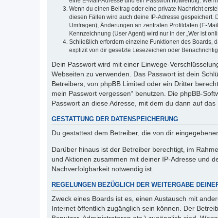
eine E-Mail-Adresse und ein Passwort notwendig. Wenn du
Wenn du einen Beitrag oder eine private Nachricht erste
diesen Fällen wird auch deine IP-Adresse gespeichert. 
Umfragen), Änderungen an zentralen Profildaten (E-Mai
Kennzeichnung (User Agent) wird nur in der „Wer ist onl
Schließlich erfordern einzelne Funktionen des Boards,
explizit von dir gesetzte Lesezeichen oder Benachrichti
Dein Passwort wird mit einer Einwege-Verschlüsselung 
Webseiten zu verwenden. Das Passwort ist dein Schlü
Betreibers, von phpBB Limited oder ein Dritter berec
mein Passwort vergessen“ benutzen. Die phpBB-Softw
Passwort an diese Adresse, mit dem du dann auf das 
GESTATTUNG DER DATENSPEICHERUNG
Du gestattest dem Betreiber, die von dir eingegeben
Darüber hinaus ist der Betreiber berechtigt, im Rahm
und Aktionen zusammen mit deiner IP-Adresse und de
Nachverfolgbarkeit notwendig ist.
REGELUNGEN BEZÜGLICH DER WEITERGABE DEINE
Zweck eines Boards ist es, einen Austausch mit andere
Internet öffentlich zugänglich sein können. Der Betrei