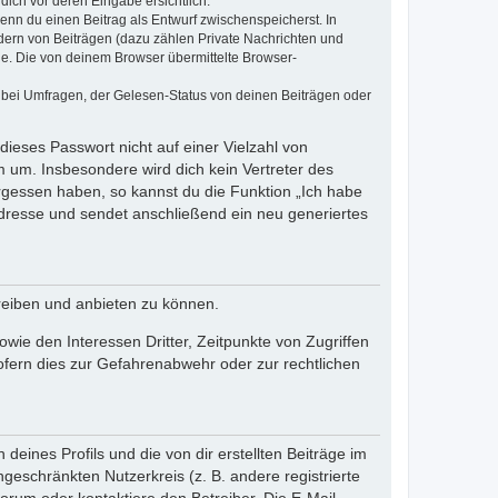
dich vor deren Eingabe ersichtlich.
wenn du einen Beitrag als Entwurf zwischenspeicherst. In
dern von Beiträgen (dazu zählen Private Nachrichten und
e. Die von deinem Browser übermittelte Browser-
 bei Umfragen, der Gelesen-Status von deinen Beiträgen oder
dieses Passwort nicht auf einer Vielzahl von
 um. Insbesondere wird dich kein Vertreter des
ergessen haben, so kannst du die Funktion „Ich habe
resse und sendet anschließend ein neu generiertes
reiben und anbieten zu können.
ie den Interessen Dritter, Zeitpunkte von Zugriffen
fern dies zur Gefahrenabwehr oder zur rechtlichen
eines Profils und die von dir erstellten Beiträge im
ngeschränkten Nutzerkreis (z. B. andere registrierte