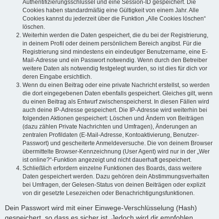
Authentifizierungsschlüssel und eine Session-ID gespeichert. Die
Cookies haben standardmäßig eine Gültigkeit von einem Jahr. Alle
Cookies kannst du jederzeit über die Funktion „Alle Cookies löschen“
löschen.
Weiterhin werden die Daten gespeichert, die du bei der Registrierung,
in deinem Profil oder deinem persönlichem Bereich angibst. Für die
Registrierung sind mindestens ein eindeutiger Benutzername, eine E-
Mail-Adresse und ein Passwort notwendig. Wenn durch den Betreiber
weitere Daten als notwendig festgelegt wurden, so ist dies für dich vor
deren Eingabe ersichtlich.
Wenn du einen Beitrag oder eine private Nachricht erstellst, so werden
die dort eingegebenen Daten ebenfalls gespeichert. Gleiches gilt, wenn
du einen Beitrag als Entwurf zwischenspeicherst. In diesen Fällen wird
auch deine IP-Adresse gespeichert. Die IP-Adresse wird weiterhin bei
folgenden Aktionen gespeichert: Löschen und Ändern von Beiträgen
(dazu zählen Private Nachrichten und Umfragen), Änderungen an
zentralen Profildaten (E-Mail-Adresse, Kontoaktivierung, Benutzer-
Passwort) und gescheiterte Anmeldeversuche. Die von deinem Browser
übermittelte Browser-Kennzeichnung (User Agent) wird nur in der „Wer
ist online?“-Funktion angezeigt und nicht dauerhaft gespeichert.
Schließlich erfordern einzelne Funktionen des Boards, dass weitere
Daten gespeichert werden. Dazu gehören dein Abstimmungsverhalten
bei Umfragen, der Gelesen-Status von deinen Beiträgen oder explizit
von dir gesetzte Lesezeichen oder Benachrichtigungsfunktionen.
Dein Passwort wird mit einer Einwege-Verschlüsselung (Hash)
gespeichert, so dass es sicher ist. Jedoch wird dir empfohlen,