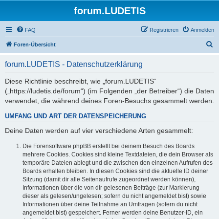
forum.LUDETIS
FAQ
Registrieren
Anmelden
S
Foren-Übersicht
u
forum.LUDETIS - Datenschutzerklärung
c
h
Diese Richtlinie beschreibt, wie „forum.LUDETIS“
(„https://ludetis.de/forum“) (im Folgenden „der Betreiber“) die Daten
e
verwendet, die während deines Foren-Besuchs gesammelt werden.
UMFANG UND ART DER DATENSPEICHERUNG
Deine Daten werden auf vier verschiedene Arten gesammelt:
Die Forensoftware phpBB erstellt bei deinem Besuch des Boards
mehrere Cookies. Cookies sind kleine Textdateien, die dein Browser als
temporäre Dateien ablegt und die zwischen den einzelnen Aufrufen des
Boards erhalten bleiben. In diesen Cookies sind die aktuelle ID deiner
Sitzung (damit dir alle Seitenaufrufe zugeordnet werden können),
Informationen über die von dir gelesenen Beiträge (zur Markierung
dieser als gelesen/ungelesen; sofern du nicht angemeldet bist) sowie
Informationen über deine Teilnahme an Umfragen (sofern du nicht
angemeldet bist) gespeichert. Ferner werden deine Benutzer-ID, ein