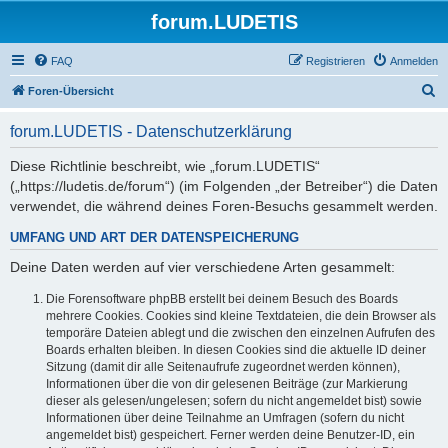
forum.LUDETIS
FAQ
Registrieren
Anmelden
S
Foren-Übersicht
u
forum.LUDETIS - Datenschutzerklärung
c
h
Diese Richtlinie beschreibt, wie „forum.LUDETIS“
(„https://ludetis.de/forum“) (im Folgenden „der Betreiber“) die Daten
e
verwendet, die während deines Foren-Besuchs gesammelt werden.
UMFANG UND ART DER DATENSPEICHERUNG
Deine Daten werden auf vier verschiedene Arten gesammelt:
Die Forensoftware phpBB erstellt bei deinem Besuch des Boards
mehrere Cookies. Cookies sind kleine Textdateien, die dein Browser als
temporäre Dateien ablegt und die zwischen den einzelnen Aufrufen des
Boards erhalten bleiben. In diesen Cookies sind die aktuelle ID deiner
Sitzung (damit dir alle Seitenaufrufe zugeordnet werden können),
Informationen über die von dir gelesenen Beiträge (zur Markierung
dieser als gelesen/ungelesen; sofern du nicht angemeldet bist) sowie
Informationen über deine Teilnahme an Umfragen (sofern du nicht
angemeldet bist) gespeichert. Ferner werden deine Benutzer-ID, ein