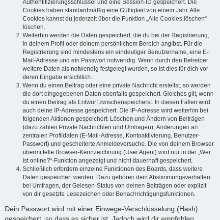
Authentifizierungsschlüssel und eine Session-ID gespeichert. Die
Cookies haben standardmäßig eine Gültigkeit von einem Jahr. Alle
Cookies kannst du jederzeit über die Funktion „Alle Cookies löschen“
löschen.
Weiterhin werden die Daten gespeichert, die du bei der Registrierung,
in deinem Profil oder deinem persönlichem Bereich angibst. Für die
Registrierung sind mindestens ein eindeutiger Benutzername, eine E-
Mail-Adresse und ein Passwort notwendig. Wenn durch den Betreiber
weitere Daten als notwendig festgelegt wurden, so ist dies für dich vor
deren Eingabe ersichtlich.
Wenn du einen Beitrag oder eine private Nachricht erstellst, so werden
die dort eingegebenen Daten ebenfalls gespeichert. Gleiches gilt, wenn
du einen Beitrag als Entwurf zwischenspeicherst. In diesen Fällen wird
auch deine IP-Adresse gespeichert. Die IP-Adresse wird weiterhin bei
folgenden Aktionen gespeichert: Löschen und Ändern von Beiträgen
(dazu zählen Private Nachrichten und Umfragen), Änderungen an
zentralen Profildaten (E-Mail-Adresse, Kontoaktivierung, Benutzer-
Passwort) und gescheiterte Anmeldeversuche. Die von deinem Browser
übermittelte Browser-Kennzeichnung (User Agent) wird nur in der „Wer
ist online?“-Funktion angezeigt und nicht dauerhaft gespeichert.
Schließlich erfordern einzelne Funktionen des Boards, dass weitere
Daten gespeichert werden. Dazu gehören dein Abstimmungsverhalten
bei Umfragen, der Gelesen-Status von deinen Beiträgen oder explizit
von dir gesetzte Lesezeichen oder Benachrichtigungsfunktionen.
Dein Passwort wird mit einer Einwege-Verschlüsselung (Hash)
gespeichert, so dass es sicher ist. Jedoch wird dir empfohlen,