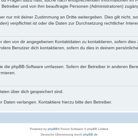
n du Fragen dazu hast, suche nach entsprechenden Informationen im Fo
n Betreiber und von ihm beauftragte Personen (Administratoren) zugäng
r nur mit deiner Zustimmung an Dritte weitergeben. Dies gilt nicht, s
n) verpflichtet ist oder die Daten zur Durchsetzung rechtlicher Interes
er den von dir angegebenen Kontaktdaten zu kontaktieren, sofern dies 
andere Benutzer dich kontaktieren, sofern du dies in deinem persönliche
, die die phpBB-Software umfassen. Sofern der Betreiber in anderen Be
ormieren.
 Daten über dich gespeichert sind.
 Daten verlangen. Kontaktiere hierzu bitte den Betreiber.
Powered by
phpBB
® Forum Software © phpBB Limited
Deutsche Übersetzung durch
phpBB.de