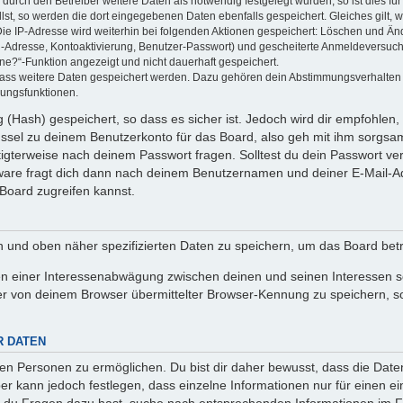
rch den Betreiber weitere Daten als notwendig festgelegt wurden, so ist dies für 
llst, so werden die dort eingegebenen Daten ebenfalls gespeichert. Gleiches gilt, 
Die IP-Adresse wird weiterhin bei folgenden Aktionen gespeichert: Löschen und Än
l-Adresse, Kontoaktivierung, Benutzer-Passwort) und gescheiterte Anmeldeversuch
ine?“-Funktion angezeigt und nicht dauerhaft gespeichert.
 dass weitere Daten gespeichert werden. Dazu gehören dein Abstimmungsverhalten
gungsfunktionen.
(Hash) gespeichert, so dass es sicher ist. Jedoch wird dir empfohlen, 
ssel zu deinem Benutzerkonto für das Board, also geh mit ihm sorgsam
htigterweise nach deinem Passwort fragen. Solltest du dein Passwort v
are fragt dich dann nach deinem Benutzernamen und deiner E-Mail-Ad
Board zugreifen kannst.
en und oben näher spezifizierten Daten zu speichern, um das Board bet
en einer Interessenabwägung zwischen deinen und seinen Interessen sow
r von deinem Browser übermittelter Browser-Kennung zu speichern, so
R DATEN
n Personen zu ermöglichen. Du bist dir daher bewusst, dass die Daten d
ber kann jedoch festlegen, dass einzelne Informationen nur für einen ei