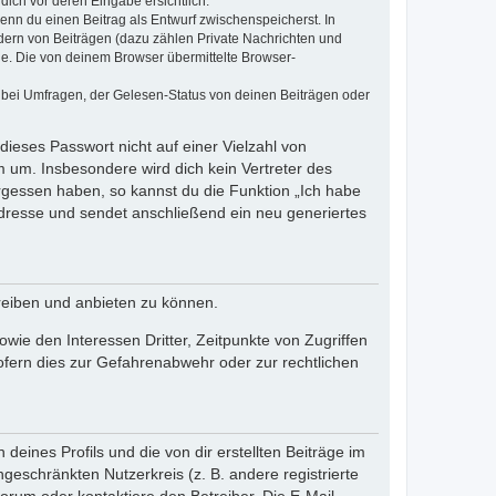
dich vor deren Eingabe ersichtlich.
wenn du einen Beitrag als Entwurf zwischenspeicherst. In
dern von Beiträgen (dazu zählen Private Nachrichten und
e. Die von deinem Browser übermittelte Browser-
 bei Umfragen, der Gelesen-Status von deinen Beiträgen oder
dieses Passwort nicht auf einer Vielzahl von
 um. Insbesondere wird dich kein Vertreter des
ergessen haben, so kannst du die Funktion „Ich habe
resse und sendet anschließend ein neu generiertes
reiben und anbieten zu können.
ie den Interessen Dritter, Zeitpunkte von Zugriffen
fern dies zur Gefahrenabwehr oder zur rechtlichen
eines Profils und die von dir erstellten Beiträge im
ngeschränkten Nutzerkreis (z. B. andere registrierte