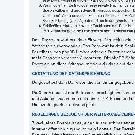
eine E-Mail-Adresse und ein Passwort notwendig. Wenn du
Wenn du einen Beitrag oder eine private Nachricht erste
diesen Fällen wird auch deine IP-Adresse gespeichert. 
Umfragen), Änderungen an zentralen Profildaten (E-Mai
Kennzeichnung (User Agent) wird nur in der „Wer ist onl
Schließlich erfordern einzelne Funktionen des Boards,
explizit von dir gesetzte Lesezeichen oder Benachrichti
Dein Passwort wird mit einer Einwege-Verschlüsselung 
Webseiten zu verwenden. Das Passwort ist dein Schlü
Betreibers, von phpBB Limited oder ein Dritter berec
mein Passwort vergessen“ benutzen. Die phpBB-Softw
Passwort an diese Adresse, mit dem du dann auf das 
GESTATTUNG DER DATENSPEICHERUNG
Du gestattest dem Betreiber, die von dir eingegeben
Darüber hinaus ist der Betreiber berechtigt, im Rahm
und Aktionen zusammen mit deiner IP-Adresse und de
Nachverfolgbarkeit notwendig ist.
REGELUNGEN BEZÜGLICH DER WEITERGABE DEINE
Zweck eines Boards ist es, einen Austausch mit andere
Internet öffentlich zugänglich sein können. Der Betrei