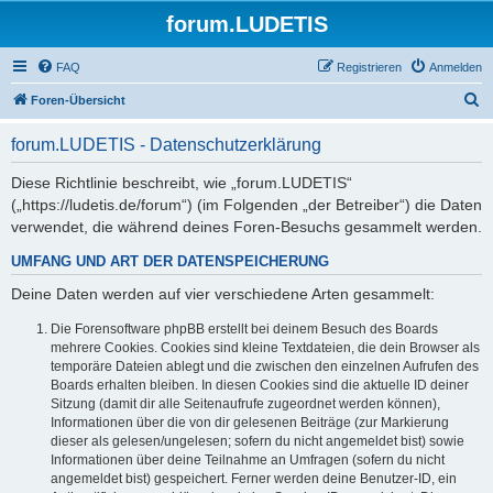
forum.LUDETIS
FAQ
Registrieren
Anmelden
S
Foren-Übersicht
u
forum.LUDETIS - Datenschutzerklärung
c
h
Diese Richtlinie beschreibt, wie „forum.LUDETIS“
(„https://ludetis.de/forum“) (im Folgenden „der Betreiber“) die Daten
e
verwendet, die während deines Foren-Besuchs gesammelt werden.
UMFANG UND ART DER DATENSPEICHERUNG
Deine Daten werden auf vier verschiedene Arten gesammelt:
Die Forensoftware phpBB erstellt bei deinem Besuch des Boards
mehrere Cookies. Cookies sind kleine Textdateien, die dein Browser als
temporäre Dateien ablegt und die zwischen den einzelnen Aufrufen des
Boards erhalten bleiben. In diesen Cookies sind die aktuelle ID deiner
Sitzung (damit dir alle Seitenaufrufe zugeordnet werden können),
Informationen über die von dir gelesenen Beiträge (zur Markierung
dieser als gelesen/ungelesen; sofern du nicht angemeldet bist) sowie
Informationen über deine Teilnahme an Umfragen (sofern du nicht
angemeldet bist) gespeichert. Ferner werden deine Benutzer-ID, ein