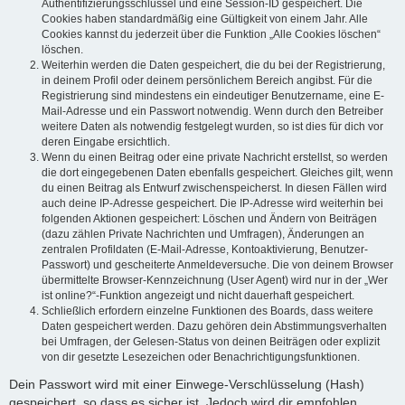
Authentifizierungsschlüssel und eine Session-ID gespeichert. Die
Cookies haben standardmäßig eine Gültigkeit von einem Jahr. Alle
Cookies kannst du jederzeit über die Funktion „Alle Cookies löschen“
löschen.
Weiterhin werden die Daten gespeichert, die du bei der Registrierung,
in deinem Profil oder deinem persönlichem Bereich angibst. Für die
Registrierung sind mindestens ein eindeutiger Benutzername, eine E-
Mail-Adresse und ein Passwort notwendig. Wenn durch den Betreiber
weitere Daten als notwendig festgelegt wurden, so ist dies für dich vor
deren Eingabe ersichtlich.
Wenn du einen Beitrag oder eine private Nachricht erstellst, so werden
die dort eingegebenen Daten ebenfalls gespeichert. Gleiches gilt, wenn
du einen Beitrag als Entwurf zwischenspeicherst. In diesen Fällen wird
auch deine IP-Adresse gespeichert. Die IP-Adresse wird weiterhin bei
folgenden Aktionen gespeichert: Löschen und Ändern von Beiträgen
(dazu zählen Private Nachrichten und Umfragen), Änderungen an
zentralen Profildaten (E-Mail-Adresse, Kontoaktivierung, Benutzer-
Passwort) und gescheiterte Anmeldeversuche. Die von deinem Browser
übermittelte Browser-Kennzeichnung (User Agent) wird nur in der „Wer
ist online?“-Funktion angezeigt und nicht dauerhaft gespeichert.
Schließlich erfordern einzelne Funktionen des Boards, dass weitere
Daten gespeichert werden. Dazu gehören dein Abstimmungsverhalten
bei Umfragen, der Gelesen-Status von deinen Beiträgen oder explizit
von dir gesetzte Lesezeichen oder Benachrichtigungsfunktionen.
Dein Passwort wird mit einer Einwege-Verschlüsselung (Hash)
gespeichert, so dass es sicher ist. Jedoch wird dir empfohlen,