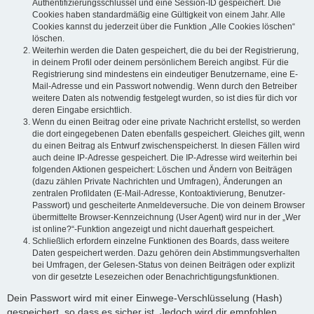
Authentifizierungsschlüssel und eine Session-ID gespeichert. Die
Cookies haben standardmäßig eine Gültigkeit von einem Jahr. Alle
Cookies kannst du jederzeit über die Funktion „Alle Cookies löschen“
löschen.
Weiterhin werden die Daten gespeichert, die du bei der Registrierung,
in deinem Profil oder deinem persönlichem Bereich angibst. Für die
Registrierung sind mindestens ein eindeutiger Benutzername, eine E-
Mail-Adresse und ein Passwort notwendig. Wenn durch den Betreiber
weitere Daten als notwendig festgelegt wurden, so ist dies für dich vor
deren Eingabe ersichtlich.
Wenn du einen Beitrag oder eine private Nachricht erstellst, so werden
die dort eingegebenen Daten ebenfalls gespeichert. Gleiches gilt, wenn
du einen Beitrag als Entwurf zwischenspeicherst. In diesen Fällen wird
auch deine IP-Adresse gespeichert. Die IP-Adresse wird weiterhin bei
folgenden Aktionen gespeichert: Löschen und Ändern von Beiträgen
(dazu zählen Private Nachrichten und Umfragen), Änderungen an
zentralen Profildaten (E-Mail-Adresse, Kontoaktivierung, Benutzer-
Passwort) und gescheiterte Anmeldeversuche. Die von deinem Browser
übermittelte Browser-Kennzeichnung (User Agent) wird nur in der „Wer
ist online?“-Funktion angezeigt und nicht dauerhaft gespeichert.
Schließlich erfordern einzelne Funktionen des Boards, dass weitere
Daten gespeichert werden. Dazu gehören dein Abstimmungsverhalten
bei Umfragen, der Gelesen-Status von deinen Beiträgen oder explizit
von dir gesetzte Lesezeichen oder Benachrichtigungsfunktionen.
Dein Passwort wird mit einer Einwege-Verschlüsselung (Hash)
gespeichert, so dass es sicher ist. Jedoch wird dir empfohlen,