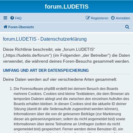
forum.LUDETIS
FAQ
Registrieren
Anmelden
S
Foren-Übersicht
u
forum.LUDETIS - Datenschutzerklärung
c
h
Diese Richtlinie beschreibt, wie „forum.LUDETIS“
(„https://ludetis.de/forum“) (im Folgenden „der Betreiber“) die Daten
e
verwendet, die während deines Foren-Besuchs gesammelt werden.
UMFANG UND ART DER DATENSPEICHERUNG
Deine Daten werden auf vier verschiedene Arten gesammelt:
Die Forensoftware phpBB erstellt bei deinem Besuch des Boards
mehrere Cookies. Cookies sind kleine Textdateien, die dein Browser als
temporäre Dateien ablegt und die zwischen den einzelnen Aufrufen des
Boards erhalten bleiben. In diesen Cookies sind die aktuelle ID deiner
Sitzung (damit dir alle Seitenaufrufe zugeordnet werden können),
Informationen über die von dir gelesenen Beiträge (zur Markierung
dieser als gelesen/ungelesen; sofern du nicht angemeldet bist) sowie
Informationen über deine Teilnahme an Umfragen (sofern du nicht
angemeldet bist) gespeichert. Ferner werden deine Benutzer-ID, ein