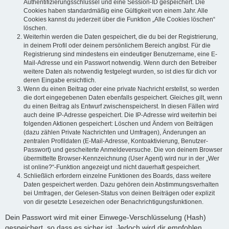
Authentifizierungsschlüssel und eine Session-ID gespeichert. Die
Cookies haben standardmäßig eine Gültigkeit von einem Jahr. Alle
Cookies kannst du jederzeit über die Funktion „Alle Cookies löschen“
löschen.
Weiterhin werden die Daten gespeichert, die du bei der Registrierung,
in deinem Profil oder deinem persönlichem Bereich angibst. Für die
Registrierung sind mindestens ein eindeutiger Benutzername, eine E-
Mail-Adresse und ein Passwort notwendig. Wenn durch den Betreiber
weitere Daten als notwendig festgelegt wurden, so ist dies für dich vor
deren Eingabe ersichtlich.
Wenn du einen Beitrag oder eine private Nachricht erstellst, so werden
die dort eingegebenen Daten ebenfalls gespeichert. Gleiches gilt, wenn
du einen Beitrag als Entwurf zwischenspeicherst. In diesen Fällen wird
auch deine IP-Adresse gespeichert. Die IP-Adresse wird weiterhin bei
folgenden Aktionen gespeichert: Löschen und Ändern von Beiträgen
(dazu zählen Private Nachrichten und Umfragen), Änderungen an
zentralen Profildaten (E-Mail-Adresse, Kontoaktivierung, Benutzer-
Passwort) und gescheiterte Anmeldeversuche. Die von deinem Browser
übermittelte Browser-Kennzeichnung (User Agent) wird nur in der „Wer
ist online?“-Funktion angezeigt und nicht dauerhaft gespeichert.
Schließlich erfordern einzelne Funktionen des Boards, dass weitere
Daten gespeichert werden. Dazu gehören dein Abstimmungsverhalten
bei Umfragen, der Gelesen-Status von deinen Beiträgen oder explizit
von dir gesetzte Lesezeichen oder Benachrichtigungsfunktionen.
Dein Passwort wird mit einer Einwege-Verschlüsselung (Hash)
gespeichert, so dass es sicher ist. Jedoch wird dir empfohlen,