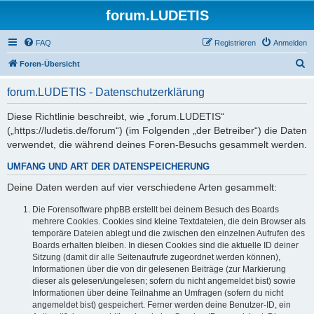
forum.LUDETIS
FAQ
Registrieren
Anmelden
S
Foren-Übersicht
u
forum.LUDETIS - Datenschutzerklärung
c
h
Diese Richtlinie beschreibt, wie „forum.LUDETIS“
(„https://ludetis.de/forum“) (im Folgenden „der Betreiber“) die Daten
e
verwendet, die während deines Foren-Besuchs gesammelt werden.
UMFANG UND ART DER DATENSPEICHERUNG
Deine Daten werden auf vier verschiedene Arten gesammelt:
Die Forensoftware phpBB erstellt bei deinem Besuch des Boards
mehrere Cookies. Cookies sind kleine Textdateien, die dein Browser als
temporäre Dateien ablegt und die zwischen den einzelnen Aufrufen des
Boards erhalten bleiben. In diesen Cookies sind die aktuelle ID deiner
Sitzung (damit dir alle Seitenaufrufe zugeordnet werden können),
Informationen über die von dir gelesenen Beiträge (zur Markierung
dieser als gelesen/ungelesen; sofern du nicht angemeldet bist) sowie
Informationen über deine Teilnahme an Umfragen (sofern du nicht
angemeldet bist) gespeichert. Ferner werden deine Benutzer-ID, ein