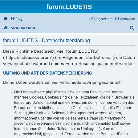
forum.LUDETIS
FAQ
Registrieren
Anmelden
S
Foren-Übersicht
u
forum.LUDETIS - Datenschutzerklärung
c
h
Diese Richtlinie beschreibt, wie „forum.LUDETIS“
(„https://ludetis.de/forum“) (im Folgenden „der Betreiber“) die Daten
e
verwendet, die während deines Foren-Besuchs gesammelt werden.
UMFANG UND ART DER DATENSPEICHERUNG
Deine Daten werden auf vier verschiedene Arten gesammelt:
Die Forensoftware phpBB erstellt bei deinem Besuch des Boards
mehrere Cookies. Cookies sind kleine Textdateien, die dein Browser als
temporäre Dateien ablegt und die zwischen den einzelnen Aufrufen des
Boards erhalten bleiben. In diesen Cookies sind die aktuelle ID deiner
Sitzung (damit dir alle Seitenaufrufe zugeordnet werden können),
Informationen über die von dir gelesenen Beiträge (zur Markierung
dieser als gelesen/ungelesen; sofern du nicht angemeldet bist) sowie
Informationen über deine Teilnahme an Umfragen (sofern du nicht
angemeldet bist) gespeichert. Ferner werden deine Benutzer-ID, ein