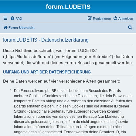
forum.LUDETIS
FAQ
Registrieren
Anmelden
S
Foren-Übersicht
u
forum.LUDETIS - Datenschutzerklärung
c
h
Diese Richtlinie beschreibt, wie „forum.LUDETIS“
(„https://ludetis.de/forum“) (im Folgenden „der Betreiber“) die Daten
e
verwendet, die während deines Foren-Besuchs gesammelt werden.
UMFANG UND ART DER DATENSPEICHERUNG
Deine Daten werden auf vier verschiedene Arten gesammelt:
Die Forensoftware phpBB erstellt bei deinem Besuch des Boards
mehrere Cookies. Cookies sind kleine Textdateien, die dein Browser als
temporäre Dateien ablegt und die zwischen den einzelnen Aufrufen des
Boards erhalten bleiben. In diesen Cookies sind die aktuelle ID deiner
Sitzung (damit dir alle Seitenaufrufe zugeordnet werden können),
Informationen über die von dir gelesenen Beiträge (zur Markierung
dieser als gelesen/ungelesen; sofern du nicht angemeldet bist) sowie
Informationen über deine Teilnahme an Umfragen (sofern du nicht
angemeldet bist) gespeichert. Ferner werden deine Benutzer-ID, ein