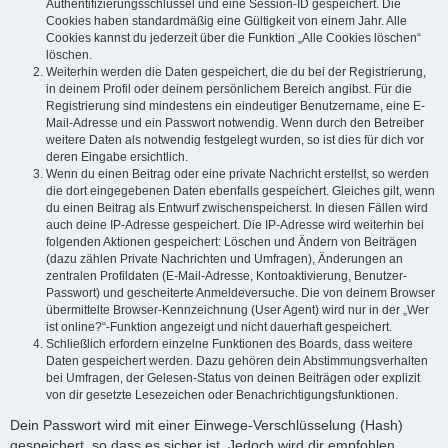
Authentifizierungsschlüssel und eine Session-ID gespeichert. Die
Cookies haben standardmäßig eine Gültigkeit von einem Jahr. Alle
Cookies kannst du jederzeit über die Funktion „Alle Cookies löschen“
löschen.
Weiterhin werden die Daten gespeichert, die du bei der Registrierung,
in deinem Profil oder deinem persönlichem Bereich angibst. Für die
Registrierung sind mindestens ein eindeutiger Benutzername, eine E-
Mail-Adresse und ein Passwort notwendig. Wenn durch den Betreiber
weitere Daten als notwendig festgelegt wurden, so ist dies für dich vor
deren Eingabe ersichtlich.
Wenn du einen Beitrag oder eine private Nachricht erstellst, so werden
die dort eingegebenen Daten ebenfalls gespeichert. Gleiches gilt, wenn
du einen Beitrag als Entwurf zwischenspeicherst. In diesen Fällen wird
auch deine IP-Adresse gespeichert. Die IP-Adresse wird weiterhin bei
folgenden Aktionen gespeichert: Löschen und Ändern von Beiträgen
(dazu zählen Private Nachrichten und Umfragen), Änderungen an
zentralen Profildaten (E-Mail-Adresse, Kontoaktivierung, Benutzer-
Passwort) und gescheiterte Anmeldeversuche. Die von deinem Browser
übermittelte Browser-Kennzeichnung (User Agent) wird nur in der „Wer
ist online?“-Funktion angezeigt und nicht dauerhaft gespeichert.
Schließlich erfordern einzelne Funktionen des Boards, dass weitere
Daten gespeichert werden. Dazu gehören dein Abstimmungsverhalten
bei Umfragen, der Gelesen-Status von deinen Beiträgen oder explizit
von dir gesetzte Lesezeichen oder Benachrichtigungsfunktionen.
Dein Passwort wird mit einer Einwege-Verschlüsselung (Hash)
gespeichert, so dass es sicher ist. Jedoch wird dir empfohlen,