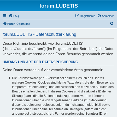
forum.LUDETIS
FAQ
Registrieren
Anmelden
S
Foren-Übersicht
u
forum.LUDETIS - Datenschutzerklärung
c
h
Diese Richtlinie beschreibt, wie „forum.LUDETIS“
(„https://ludetis.de/forum“) (im Folgenden „der Betreiber“) die Daten
e
verwendet, die während deines Foren-Besuchs gesammelt werden.
UMFANG UND ART DER DATENSPEICHERUNG
Deine Daten werden auf vier verschiedene Arten gesammelt:
Die Forensoftware phpBB erstellt bei deinem Besuch des Boards
mehrere Cookies. Cookies sind kleine Textdateien, die dein Browser als
temporäre Dateien ablegt und die zwischen den einzelnen Aufrufen des
Boards erhalten bleiben. In diesen Cookies sind die aktuelle ID deiner
Sitzung (damit dir alle Seitenaufrufe zugeordnet werden können),
Informationen über die von dir gelesenen Beiträge (zur Markierung
dieser als gelesen/ungelesen; sofern du nicht angemeldet bist) sowie
Informationen über deine Teilnahme an Umfragen (sofern du nicht
angemeldet bist) gespeichert. Ferner werden deine Benutzer-ID, ein