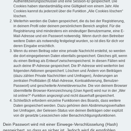
Authentifizierungsschlüssel und eine Session-ID gespeichert. Die
Cookies haben standardmäßig eine Gültigkeit von einem Jahr. Alle
Cookies kannst du jederzeit über die Funktion „Alle Cookies löschen“
löschen.
Weiterhin werden die Daten gespeichert, die du bei der Registrierung,
in deinem Profil oder deinem persönlichem Bereich angibst. Für die
Registrierung sind mindestens ein eindeutiger Benutzername, eine E-
Mail-Adresse und ein Passwort notwendig. Wenn durch den Betreiber
weitere Daten als notwendig festgelegt wurden, so ist dies für dich vor
deren Eingabe ersichtlich.
Wenn du einen Beitrag oder eine private Nachricht erstellst, so werden
die dort eingegebenen Daten ebenfalls gespeichert. Gleiches gilt, wenn
du einen Beitrag als Entwurf zwischenspeicherst. In diesen Fällen wird
auch deine IP-Adresse gespeichert. Die IP-Adresse wird weiterhin bei
folgenden Aktionen gespeichert: Löschen und Ändern von Beiträgen
(dazu zählen Private Nachrichten und Umfragen), Änderungen an
zentralen Profildaten (E-Mail-Adresse, Kontoaktivierung, Benutzer-
Passwort) und gescheiterte Anmeldeversuche. Die von deinem Browser
übermittelte Browser-Kennzeichnung (User Agent) wird nur in der „Wer
ist online?“-Funktion angezeigt und nicht dauerhaft gespeichert.
Schließlich erfordern einzelne Funktionen des Boards, dass weitere
Daten gespeichert werden. Dazu gehören dein Abstimmungsverhalten
bei Umfragen, der Gelesen-Status von deinen Beiträgen oder explizit
von dir gesetzte Lesezeichen oder Benachrichtigungsfunktionen.
Dein Passwort wird mit einer Einwege-Verschlüsselung (Hash)
gespeichert, so dass es sicher ist. Jedoch wird dir empfohlen,