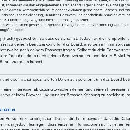
rch den Betreiber weitere Daten als notwendig festgelegt wurden, so ist dies für 
llst, so werden die dort eingegebenen Daten ebenfalls gespeichert. Gleiches gilt, 
Die IP-Adresse wird weiterhin bei folgenden Aktionen gespeichert: Löschen und Än
l-Adresse, Kontoaktivierung, Benutzer-Passwort) und gescheiterte Anmeldeversuch
ine?“-Funktion angezeigt und nicht dauerhaft gespeichert.
 dass weitere Daten gespeichert werden. Dazu gehören dein Abstimmungsverhalten
gungsfunktionen.
(Hash) gespeichert, so dass es sicher ist. Jedoch wird dir empfohlen, 
ssel zu deinem Benutzerkonto für das Board, also geh mit ihm sorgsam
htigterweise nach deinem Passwort fragen. Solltest du dein Passwort v
are fragt dich dann nach deinem Benutzernamen und deiner E-Mail-Ad
Board zugreifen kannst.
en und oben näher spezifizierten Daten zu speichern, um das Board bet
en einer Interessenabwägung zwischen deinen und seinen Interessen sow
r von deinem Browser übermittelter Browser-Kennung zu speichern, so
R DATEN
n Personen zu ermöglichen. Du bist dir daher bewusst, dass die Daten d
ber kann jedoch festlegen, dass einzelne Informationen nur für einen ei