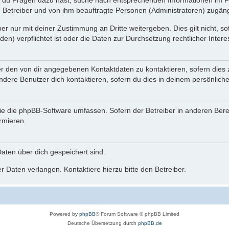
n du Fragen dazu hast, suche nach entsprechenden Informationen im Fo
n Betreiber und von ihm beauftragte Personen (Administratoren) zugäng
r nur mit deiner Zustimmung an Dritte weitergeben. Dies gilt nicht, s
n) verpflichtet ist oder die Daten zur Durchsetzung rechtlicher Interes
er den von dir angegebenen Kontaktdaten zu kontaktieren, sofern dies 
andere Benutzer dich kontaktieren, sofern du dies in deinem persönliche
, die die phpBB-Software umfassen. Sofern der Betreiber in anderen Be
ormieren.
 Daten über dich gespeichert sind.
 Daten verlangen. Kontaktiere hierzu bitte den Betreiber.
Powered by
phpBB
® Forum Software © phpBB Limited
Deutsche Übersetzung durch
phpBB.de