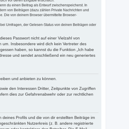
dich vor deren Eingabe ersichtlich.
wenn du einen Beitrag als Entwurf zwischenspeicherst. In
dern von Beiträgen (dazu zählen Private Nachrichten und
e. Die von deinem Browser übermittelte Browser-
 bei Umfragen, der Gelesen-Status von deinen Beiträgen oder
dieses Passwort nicht auf einer Vielzahl von
 um. Insbesondere wird dich kein Vertreter des
ergessen haben, so kannst du die Funktion „Ich habe
resse und sendet anschließend ein neu generiertes
reiben und anbieten zu können.
ie den Interessen Dritter, Zeitpunkte von Zugriffen
fern dies zur Gefahrenabwehr oder zur rechtlichen
eines Profils und die von dir erstellten Beiträge im
ngeschränkten Nutzerkreis (z. B. andere registrierte