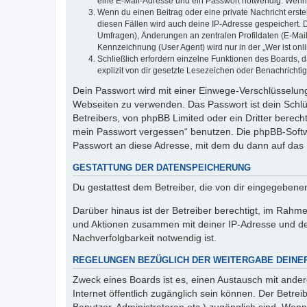
eine E-Mail-Adresse und ein Passwort notwendig. Wenn du
Wenn du einen Beitrag oder eine private Nachricht erste
diesen Fällen wird auch deine IP-Adresse gespeichert. 
Umfragen), Änderungen an zentralen Profildaten (E-Mai
Kennzeichnung (User Agent) wird nur in der „Wer ist onl
Schließlich erfordern einzelne Funktionen des Boards,
explizit von dir gesetzte Lesezeichen oder Benachrichti
Dein Passwort wird mit einer Einwege-Verschlüsselung 
Webseiten zu verwenden. Das Passwort ist dein Schlü
Betreibers, von phpBB Limited oder ein Dritter berec
mein Passwort vergessen“ benutzen. Die phpBB-Softw
Passwort an diese Adresse, mit dem du dann auf das 
GESTATTUNG DER DATENSPEICHERUNG
Du gestattest dem Betreiber, die von dir eingegeben
Darüber hinaus ist der Betreiber berechtigt, im Rahm
und Aktionen zusammen mit deiner IP-Adresse und de
Nachverfolgbarkeit notwendig ist.
REGELUNGEN BEZÜGLICH DER WEITERGABE DEINE
Zweck eines Boards ist es, einen Austausch mit andere
Internet öffentlich zugänglich sein können. Der Betrei