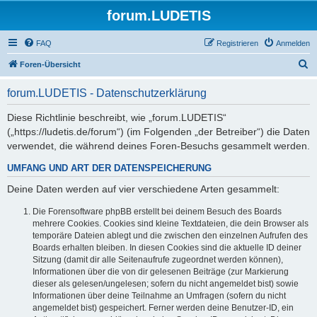
forum.LUDETIS
FAQ
Registrieren
Anmelden
S
Foren-Übersicht
u
forum.LUDETIS - Datenschutzerklärung
c
h
Diese Richtlinie beschreibt, wie „forum.LUDETIS“
(„https://ludetis.de/forum“) (im Folgenden „der Betreiber“) die Daten
e
verwendet, die während deines Foren-Besuchs gesammelt werden.
UMFANG UND ART DER DATENSPEICHERUNG
Deine Daten werden auf vier verschiedene Arten gesammelt:
Die Forensoftware phpBB erstellt bei deinem Besuch des Boards
mehrere Cookies. Cookies sind kleine Textdateien, die dein Browser als
temporäre Dateien ablegt und die zwischen den einzelnen Aufrufen des
Boards erhalten bleiben. In diesen Cookies sind die aktuelle ID deiner
Sitzung (damit dir alle Seitenaufrufe zugeordnet werden können),
Informationen über die von dir gelesenen Beiträge (zur Markierung
dieser als gelesen/ungelesen; sofern du nicht angemeldet bist) sowie
Informationen über deine Teilnahme an Umfragen (sofern du nicht
angemeldet bist) gespeichert. Ferner werden deine Benutzer-ID, ein