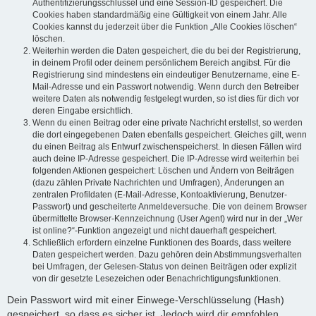
Authentifizierungsschlüssel und eine Session-ID gespeichert. Die
Cookies haben standardmäßig eine Gültigkeit von einem Jahr. Alle
Cookies kannst du jederzeit über die Funktion „Alle Cookies löschen“
löschen.
Weiterhin werden die Daten gespeichert, die du bei der Registrierung,
in deinem Profil oder deinem persönlichem Bereich angibst. Für die
Registrierung sind mindestens ein eindeutiger Benutzername, eine E-
Mail-Adresse und ein Passwort notwendig. Wenn durch den Betreiber
weitere Daten als notwendig festgelegt wurden, so ist dies für dich vor
deren Eingabe ersichtlich.
Wenn du einen Beitrag oder eine private Nachricht erstellst, so werden
die dort eingegebenen Daten ebenfalls gespeichert. Gleiches gilt, wenn
du einen Beitrag als Entwurf zwischenspeicherst. In diesen Fällen wird
auch deine IP-Adresse gespeichert. Die IP-Adresse wird weiterhin bei
folgenden Aktionen gespeichert: Löschen und Ändern von Beiträgen
(dazu zählen Private Nachrichten und Umfragen), Änderungen an
zentralen Profildaten (E-Mail-Adresse, Kontoaktivierung, Benutzer-
Passwort) und gescheiterte Anmeldeversuche. Die von deinem Browser
übermittelte Browser-Kennzeichnung (User Agent) wird nur in der „Wer
ist online?“-Funktion angezeigt und nicht dauerhaft gespeichert.
Schließlich erfordern einzelne Funktionen des Boards, dass weitere
Daten gespeichert werden. Dazu gehören dein Abstimmungsverhalten
bei Umfragen, der Gelesen-Status von deinen Beiträgen oder explizit
von dir gesetzte Lesezeichen oder Benachrichtigungsfunktionen.
Dein Passwort wird mit einer Einwege-Verschlüsselung (Hash)
gespeichert, so dass es sicher ist. Jedoch wird dir empfohlen,