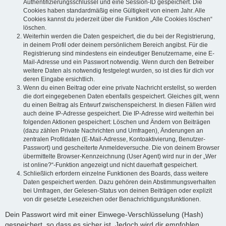
Authentifizierungsschlüssel und eine Session-ID gespeichert. Die
Cookies haben standardmäßig eine Gültigkeit von einem Jahr. Alle
Cookies kannst du jederzeit über die Funktion „Alle Cookies löschen“
löschen.
Weiterhin werden die Daten gespeichert, die du bei der Registrierung,
in deinem Profil oder deinem persönlichem Bereich angibst. Für die
Registrierung sind mindestens ein eindeutiger Benutzername, eine E-
Mail-Adresse und ein Passwort notwendig. Wenn durch den Betreiber
weitere Daten als notwendig festgelegt wurden, so ist dies für dich vor
deren Eingabe ersichtlich.
Wenn du einen Beitrag oder eine private Nachricht erstellst, so werden
die dort eingegebenen Daten ebenfalls gespeichert. Gleiches gilt, wenn
du einen Beitrag als Entwurf zwischenspeicherst. In diesen Fällen wird
auch deine IP-Adresse gespeichert. Die IP-Adresse wird weiterhin bei
folgenden Aktionen gespeichert: Löschen und Ändern von Beiträgen
(dazu zählen Private Nachrichten und Umfragen), Änderungen an
zentralen Profildaten (E-Mail-Adresse, Kontoaktivierung, Benutzer-
Passwort) und gescheiterte Anmeldeversuche. Die von deinem Browser
übermittelte Browser-Kennzeichnung (User Agent) wird nur in der „Wer
ist online?“-Funktion angezeigt und nicht dauerhaft gespeichert.
Schließlich erfordern einzelne Funktionen des Boards, dass weitere
Daten gespeichert werden. Dazu gehören dein Abstimmungsverhalten
bei Umfragen, der Gelesen-Status von deinen Beiträgen oder explizit
von dir gesetzte Lesezeichen oder Benachrichtigungsfunktionen.
Dein Passwort wird mit einer Einwege-Verschlüsselung (Hash)
gespeichert, so dass es sicher ist. Jedoch wird dir empfohlen,