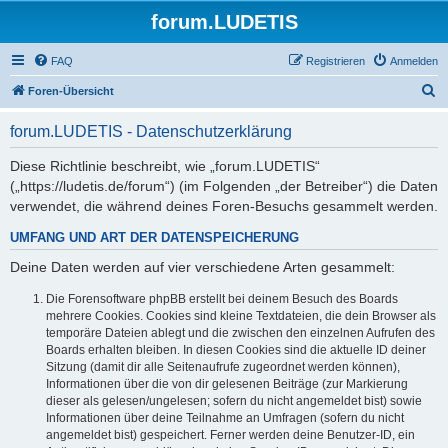
forum.LUDETIS
FAQ
Registrieren
Anmelden
S
Foren-Übersicht
u
forum.LUDETIS - Datenschutzerklärung
c
h
Diese Richtlinie beschreibt, wie „forum.LUDETIS“
(„https://ludetis.de/forum“) (im Folgenden „der Betreiber“) die Daten
e
verwendet, die während deines Foren-Besuchs gesammelt werden.
UMFANG UND ART DER DATENSPEICHERUNG
Deine Daten werden auf vier verschiedene Arten gesammelt:
Die Forensoftware phpBB erstellt bei deinem Besuch des Boards
mehrere Cookies. Cookies sind kleine Textdateien, die dein Browser als
temporäre Dateien ablegt und die zwischen den einzelnen Aufrufen des
Boards erhalten bleiben. In diesen Cookies sind die aktuelle ID deiner
Sitzung (damit dir alle Seitenaufrufe zugeordnet werden können),
Informationen über die von dir gelesenen Beiträge (zur Markierung
dieser als gelesen/ungelesen; sofern du nicht angemeldet bist) sowie
Informationen über deine Teilnahme an Umfragen (sofern du nicht
angemeldet bist) gespeichert. Ferner werden deine Benutzer-ID, ein