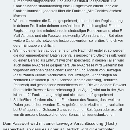
Authentifizierungsschlüssel und eine Session-ID gespeichert. Die
Cookies haben standardmäßig eine Gültigkeit von einem Jahr. Alle
Cookies kannst du jederzeit über die Funktion „Alle Cookies löschen“
löschen.
Weiterhin werden die Daten gespeichert, die du bei der Registrierung,
in deinem Profil oder deinem persönlichem Bereich angibst. Für die
Registrierung sind mindestens ein eindeutiger Benutzername, eine E-
Mail-Adresse und ein Passwort notwendig. Wenn durch den Betreiber
weitere Daten als notwendig festgelegt wurden, so ist dies für dich vor
deren Eingabe ersichtlich.
Wenn du einen Beitrag oder eine private Nachricht erstellst, so werden
die dort eingegebenen Daten ebenfalls gespeichert. Gleiches gilt, wenn
du einen Beitrag als Entwurf zwischenspeicherst. In diesen Fällen wird
auch deine IP-Adresse gespeichert. Die IP-Adresse wird weiterhin bei
folgenden Aktionen gespeichert: Löschen und Ändern von Beiträgen
(dazu zählen Private Nachrichten und Umfragen), Änderungen an
zentralen Profildaten (E-Mail-Adresse, Kontoaktivierung, Benutzer-
Passwort) und gescheiterte Anmeldeversuche. Die von deinem Browser
übermittelte Browser-Kennzeichnung (User Agent) wird nur in der „Wer
ist online?“-Funktion angezeigt und nicht dauerhaft gespeichert.
Schließlich erfordern einzelne Funktionen des Boards, dass weitere
Daten gespeichert werden. Dazu gehören dein Abstimmungsverhalten
bei Umfragen, der Gelesen-Status von deinen Beiträgen oder explizit
von dir gesetzte Lesezeichen oder Benachrichtigungsfunktionen.
Dein Passwort wird mit einer Einwege-Verschlüsselung (Hash)
gespeichert, so dass es sicher ist. Jedoch wird dir empfohlen,