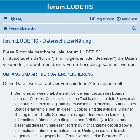
forum.LUDETIS
FAQ
Registrieren
Anmelden
S
Foren-Übersicht
u
forum.LUDETIS - Datenschutzerklärung
c
h
Diese Richtlinie beschreibt, wie „forum.LUDETIS“
(„https://ludetis.de/forum“) (im Folgenden „der Betreiber“) die Daten
e
verwendet, die während deines Foren-Besuchs gesammelt werden.
UMFANG UND ART DER DATENSPEICHERUNG
Deine Daten werden auf vier verschiedene Arten gesammelt:
Die Forensoftware phpBB erstellt bei deinem Besuch des Boards
mehrere Cookies. Cookies sind kleine Textdateien, die dein Browser als
temporäre Dateien ablegt und die zwischen den einzelnen Aufrufen des
Boards erhalten bleiben. In diesen Cookies sind die aktuelle ID deiner
Sitzung (damit dir alle Seitenaufrufe zugeordnet werden können),
Informationen über die von dir gelesenen Beiträge (zur Markierung
dieser als gelesen/ungelesen; sofern du nicht angemeldet bist) sowie
Informationen über deine Teilnahme an Umfragen (sofern du nicht
angemeldet bist) gespeichert. Ferner werden deine Benutzer-ID, ein