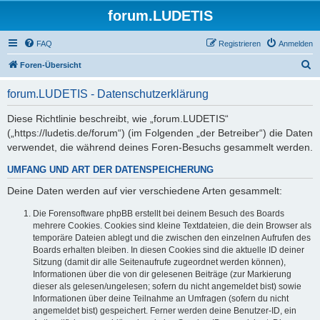
forum.LUDETIS
FAQ
Registrieren
Anmelden
S
Foren-Übersicht
u
forum.LUDETIS - Datenschutzerklärung
c
h
Diese Richtlinie beschreibt, wie „forum.LUDETIS“
(„https://ludetis.de/forum“) (im Folgenden „der Betreiber“) die Daten
e
verwendet, die während deines Foren-Besuchs gesammelt werden.
UMFANG UND ART DER DATENSPEICHERUNG
Deine Daten werden auf vier verschiedene Arten gesammelt:
Die Forensoftware phpBB erstellt bei deinem Besuch des Boards
mehrere Cookies. Cookies sind kleine Textdateien, die dein Browser als
temporäre Dateien ablegt und die zwischen den einzelnen Aufrufen des
Boards erhalten bleiben. In diesen Cookies sind die aktuelle ID deiner
Sitzung (damit dir alle Seitenaufrufe zugeordnet werden können),
Informationen über die von dir gelesenen Beiträge (zur Markierung
dieser als gelesen/ungelesen; sofern du nicht angemeldet bist) sowie
Informationen über deine Teilnahme an Umfragen (sofern du nicht
angemeldet bist) gespeichert. Ferner werden deine Benutzer-ID, ein