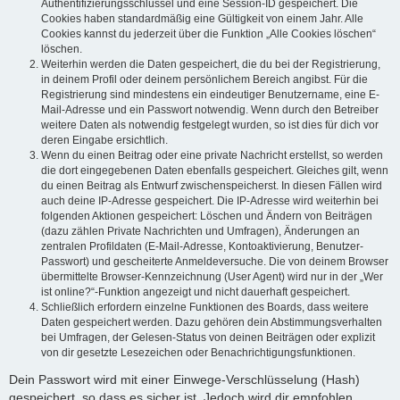
Authentifizierungsschlüssel und eine Session-ID gespeichert. Die
Cookies haben standardmäßig eine Gültigkeit von einem Jahr. Alle
Cookies kannst du jederzeit über die Funktion „Alle Cookies löschen“
löschen.
Weiterhin werden die Daten gespeichert, die du bei der Registrierung,
in deinem Profil oder deinem persönlichem Bereich angibst. Für die
Registrierung sind mindestens ein eindeutiger Benutzername, eine E-
Mail-Adresse und ein Passwort notwendig. Wenn durch den Betreiber
weitere Daten als notwendig festgelegt wurden, so ist dies für dich vor
deren Eingabe ersichtlich.
Wenn du einen Beitrag oder eine private Nachricht erstellst, so werden
die dort eingegebenen Daten ebenfalls gespeichert. Gleiches gilt, wenn
du einen Beitrag als Entwurf zwischenspeicherst. In diesen Fällen wird
auch deine IP-Adresse gespeichert. Die IP-Adresse wird weiterhin bei
folgenden Aktionen gespeichert: Löschen und Ändern von Beiträgen
(dazu zählen Private Nachrichten und Umfragen), Änderungen an
zentralen Profildaten (E-Mail-Adresse, Kontoaktivierung, Benutzer-
Passwort) und gescheiterte Anmeldeversuche. Die von deinem Browser
übermittelte Browser-Kennzeichnung (User Agent) wird nur in der „Wer
ist online?“-Funktion angezeigt und nicht dauerhaft gespeichert.
Schließlich erfordern einzelne Funktionen des Boards, dass weitere
Daten gespeichert werden. Dazu gehören dein Abstimmungsverhalten
bei Umfragen, der Gelesen-Status von deinen Beiträgen oder explizit
von dir gesetzte Lesezeichen oder Benachrichtigungsfunktionen.
Dein Passwort wird mit einer Einwege-Verschlüsselung (Hash)
gespeichert, so dass es sicher ist. Jedoch wird dir empfohlen,