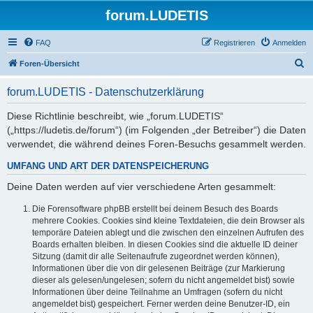
forum.LUDETIS
FAQ
Registrieren
Anmelden
S
Foren-Übersicht
u
forum.LUDETIS - Datenschutzerklärung
c
h
Diese Richtlinie beschreibt, wie „forum.LUDETIS“
(„https://ludetis.de/forum“) (im Folgenden „der Betreiber“) die Daten
e
verwendet, die während deines Foren-Besuchs gesammelt werden.
UMFANG UND ART DER DATENSPEICHERUNG
Deine Daten werden auf vier verschiedene Arten gesammelt:
Die Forensoftware phpBB erstellt bei deinem Besuch des Boards
mehrere Cookies. Cookies sind kleine Textdateien, die dein Browser als
temporäre Dateien ablegt und die zwischen den einzelnen Aufrufen des
Boards erhalten bleiben. In diesen Cookies sind die aktuelle ID deiner
Sitzung (damit dir alle Seitenaufrufe zugeordnet werden können),
Informationen über die von dir gelesenen Beiträge (zur Markierung
dieser als gelesen/ungelesen; sofern du nicht angemeldet bist) sowie
Informationen über deine Teilnahme an Umfragen (sofern du nicht
angemeldet bist) gespeichert. Ferner werden deine Benutzer-ID, ein