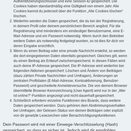
Authentifizierungsschlüssel und eine Session-ID gespeichert. Die
Cookies haben standardmäßig eine Gültigkeit von einem Jahr. Alle
Cookies kannst du jederzeit über die Funktion „Alle Cookies löschen“
löschen.
Weiterhin werden die Daten gespeichert, die du bei der Registrierung,
in deinem Profil oder deinem persönlichem Bereich angibst. Für die
Registrierung sind mindestens ein eindeutiger Benutzername, eine E-
Mail-Adresse und ein Passwort notwendig. Wenn durch den Betreiber
weitere Daten als notwendig festgelegt wurden, so ist dies für dich vor
deren Eingabe ersichtlich.
Wenn du einen Beitrag oder eine private Nachricht erstellst, so werden
die dort eingegebenen Daten ebenfalls gespeichert. Gleiches gilt, wenn
du einen Beitrag als Entwurf zwischenspeicherst. In diesen Fällen wird
auch deine IP-Adresse gespeichert. Die IP-Adresse wird weiterhin bei
folgenden Aktionen gespeichert: Löschen und Ändern von Beiträgen
(dazu zählen Private Nachrichten und Umfragen), Änderungen an
zentralen Profildaten (E-Mail-Adresse, Kontoaktivierung, Benutzer-
Passwort) und gescheiterte Anmeldeversuche. Die von deinem Browser
übermittelte Browser-Kennzeichnung (User Agent) wird nur in der „Wer
ist online?“-Funktion angezeigt und nicht dauerhaft gespeichert.
Schließlich erfordern einzelne Funktionen des Boards, dass weitere
Daten gespeichert werden. Dazu gehören dein Abstimmungsverhalten
bei Umfragen, der Gelesen-Status von deinen Beiträgen oder explizit
von dir gesetzte Lesezeichen oder Benachrichtigungsfunktionen.
Dein Passwort wird mit einer Einwege-Verschlüsselung (Hash)
gespeichert, so dass es sicher ist. Jedoch wird dir empfohlen,