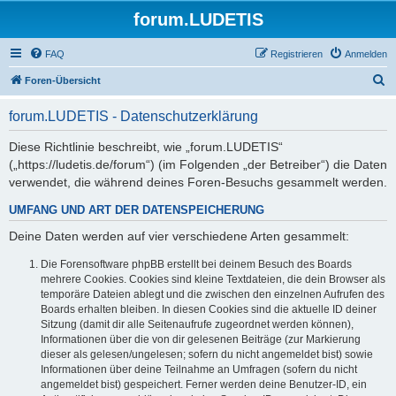
forum.LUDETIS
FAQ
Registrieren
Anmelden
S
Foren-Übersicht
u
forum.LUDETIS - Datenschutzerklärung
c
h
Diese Richtlinie beschreibt, wie „forum.LUDETIS“
(„https://ludetis.de/forum“) (im Folgenden „der Betreiber“) die Daten
e
verwendet, die während deines Foren-Besuchs gesammelt werden.
UMFANG UND ART DER DATENSPEICHERUNG
Deine Daten werden auf vier verschiedene Arten gesammelt:
Die Forensoftware phpBB erstellt bei deinem Besuch des Boards
mehrere Cookies. Cookies sind kleine Textdateien, die dein Browser als
temporäre Dateien ablegt und die zwischen den einzelnen Aufrufen des
Boards erhalten bleiben. In diesen Cookies sind die aktuelle ID deiner
Sitzung (damit dir alle Seitenaufrufe zugeordnet werden können),
Informationen über die von dir gelesenen Beiträge (zur Markierung
dieser als gelesen/ungelesen; sofern du nicht angemeldet bist) sowie
Informationen über deine Teilnahme an Umfragen (sofern du nicht
angemeldet bist) gespeichert. Ferner werden deine Benutzer-ID, ein