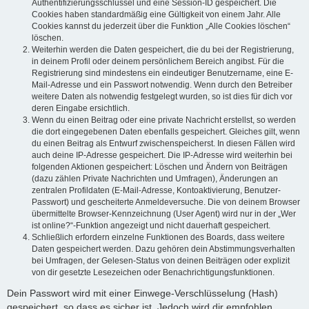
Authentifizierungsschlüssel und eine Session-ID gespeichert. Die
Cookies haben standardmäßig eine Gültigkeit von einem Jahr. Alle
Cookies kannst du jederzeit über die Funktion „Alle Cookies löschen“
löschen.
Weiterhin werden die Daten gespeichert, die du bei der Registrierung,
in deinem Profil oder deinem persönlichem Bereich angibst. Für die
Registrierung sind mindestens ein eindeutiger Benutzername, eine E-
Mail-Adresse und ein Passwort notwendig. Wenn durch den Betreiber
weitere Daten als notwendig festgelegt wurden, so ist dies für dich vor
deren Eingabe ersichtlich.
Wenn du einen Beitrag oder eine private Nachricht erstellst, so werden
die dort eingegebenen Daten ebenfalls gespeichert. Gleiches gilt, wenn
du einen Beitrag als Entwurf zwischenspeicherst. In diesen Fällen wird
auch deine IP-Adresse gespeichert. Die IP-Adresse wird weiterhin bei
folgenden Aktionen gespeichert: Löschen und Ändern von Beiträgen
(dazu zählen Private Nachrichten und Umfragen), Änderungen an
zentralen Profildaten (E-Mail-Adresse, Kontoaktivierung, Benutzer-
Passwort) und gescheiterte Anmeldeversuche. Die von deinem Browser
übermittelte Browser-Kennzeichnung (User Agent) wird nur in der „Wer
ist online?“-Funktion angezeigt und nicht dauerhaft gespeichert.
Schließlich erfordern einzelne Funktionen des Boards, dass weitere
Daten gespeichert werden. Dazu gehören dein Abstimmungsverhalten
bei Umfragen, der Gelesen-Status von deinen Beiträgen oder explizit
von dir gesetzte Lesezeichen oder Benachrichtigungsfunktionen.
Dein Passwort wird mit einer Einwege-Verschlüsselung (Hash)
gespeichert, so dass es sicher ist. Jedoch wird dir empfohlen,