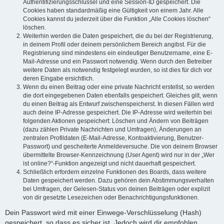
Authentifizierungsschlüssel und eine Session-ID gespeichert. Die
Cookies haben standardmäßig eine Gültigkeit von einem Jahr. Alle
Cookies kannst du jederzeit über die Funktion „Alle Cookies löschen“
löschen.
Weiterhin werden die Daten gespeichert, die du bei der Registrierung,
in deinem Profil oder deinem persönlichem Bereich angibst. Für die
Registrierung sind mindestens ein eindeutiger Benutzername, eine E-
Mail-Adresse und ein Passwort notwendig. Wenn durch den Betreiber
weitere Daten als notwendig festgelegt wurden, so ist dies für dich vor
deren Eingabe ersichtlich.
Wenn du einen Beitrag oder eine private Nachricht erstellst, so werden
die dort eingegebenen Daten ebenfalls gespeichert. Gleiches gilt, wenn
du einen Beitrag als Entwurf zwischenspeicherst. In diesen Fällen wird
auch deine IP-Adresse gespeichert. Die IP-Adresse wird weiterhin bei
folgenden Aktionen gespeichert: Löschen und Ändern von Beiträgen
(dazu zählen Private Nachrichten und Umfragen), Änderungen an
zentralen Profildaten (E-Mail-Adresse, Kontoaktivierung, Benutzer-
Passwort) und gescheiterte Anmeldeversuche. Die von deinem Browser
übermittelte Browser-Kennzeichnung (User Agent) wird nur in der „Wer
ist online?“-Funktion angezeigt und nicht dauerhaft gespeichert.
Schließlich erfordern einzelne Funktionen des Boards, dass weitere
Daten gespeichert werden. Dazu gehören dein Abstimmungsverhalten
bei Umfragen, der Gelesen-Status von deinen Beiträgen oder explizit
von dir gesetzte Lesezeichen oder Benachrichtigungsfunktionen.
Dein Passwort wird mit einer Einwege-Verschlüsselung (Hash)
gespeichert, so dass es sicher ist. Jedoch wird dir empfohlen,