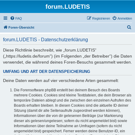
forum.LUDETIS
FAQ
Registrieren
Anmelden
S
Foren-Übersicht
u
forum.LUDETIS - Datenschutzerklärung
c
h
Diese Richtlinie beschreibt, wie „forum.LUDETIS“
(„https://ludetis.de/forum“) (im Folgenden „der Betreiber“) die Daten
e
verwendet, die während deines Foren-Besuchs gesammelt werden.
UMFANG UND ART DER DATENSPEICHERUNG
Deine Daten werden auf vier verschiedene Arten gesammelt:
Die Forensoftware phpBB erstellt bei deinem Besuch des Boards
mehrere Cookies. Cookies sind kleine Textdateien, die dein Browser als
temporäre Dateien ablegt und die zwischen den einzelnen Aufrufen des
Boards erhalten bleiben. In diesen Cookies sind die aktuelle ID deiner
Sitzung (damit dir alle Seitenaufrufe zugeordnet werden können),
Informationen über die von dir gelesenen Beiträge (zur Markierung
dieser als gelesen/ungelesen; sofern du nicht angemeldet bist) sowie
Informationen über deine Teilnahme an Umfragen (sofern du nicht
angemeldet bist) gespeichert. Ferner werden deine Benutzer-ID, ein