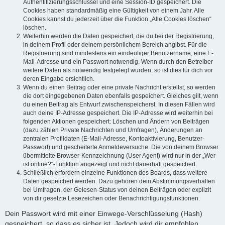
Authentifizierungsschlüssel und eine Session-ID gespeichert. Die
Cookies haben standardmäßig eine Gültigkeit von einem Jahr. Alle
Cookies kannst du jederzeit über die Funktion „Alle Cookies löschen“
löschen.
Weiterhin werden die Daten gespeichert, die du bei der Registrierung,
in deinem Profil oder deinem persönlichem Bereich angibst. Für die
Registrierung sind mindestens ein eindeutiger Benutzername, eine E-
Mail-Adresse und ein Passwort notwendig. Wenn durch den Betreiber
weitere Daten als notwendig festgelegt wurden, so ist dies für dich vor
deren Eingabe ersichtlich.
Wenn du einen Beitrag oder eine private Nachricht erstellst, so werden
die dort eingegebenen Daten ebenfalls gespeichert. Gleiches gilt, wenn
du einen Beitrag als Entwurf zwischenspeicherst. In diesen Fällen wird
auch deine IP-Adresse gespeichert. Die IP-Adresse wird weiterhin bei
folgenden Aktionen gespeichert: Löschen und Ändern von Beiträgen
(dazu zählen Private Nachrichten und Umfragen), Änderungen an
zentralen Profildaten (E-Mail-Adresse, Kontoaktivierung, Benutzer-
Passwort) und gescheiterte Anmeldeversuche. Die von deinem Browser
übermittelte Browser-Kennzeichnung (User Agent) wird nur in der „Wer
ist online?“-Funktion angezeigt und nicht dauerhaft gespeichert.
Schließlich erfordern einzelne Funktionen des Boards, dass weitere
Daten gespeichert werden. Dazu gehören dein Abstimmungsverhalten
bei Umfragen, der Gelesen-Status von deinen Beiträgen oder explizit
von dir gesetzte Lesezeichen oder Benachrichtigungsfunktionen.
Dein Passwort wird mit einer Einwege-Verschlüsselung (Hash)
gespeichert, so dass es sicher ist. Jedoch wird dir empfohlen,