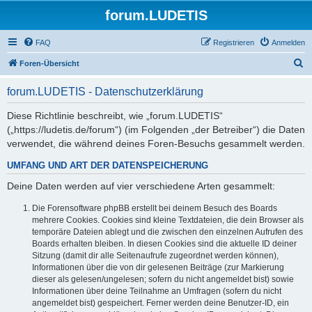
forum.LUDETIS
FAQ
Registrieren
Anmelden
S
Foren-Übersicht
u
forum.LUDETIS - Datenschutzerklärung
c
h
Diese Richtlinie beschreibt, wie „forum.LUDETIS“
(„https://ludetis.de/forum“) (im Folgenden „der Betreiber“) die Daten
e
verwendet, die während deines Foren-Besuchs gesammelt werden.
UMFANG UND ART DER DATENSPEICHERUNG
Deine Daten werden auf vier verschiedene Arten gesammelt:
Die Forensoftware phpBB erstellt bei deinem Besuch des Boards
mehrere Cookies. Cookies sind kleine Textdateien, die dein Browser als
temporäre Dateien ablegt und die zwischen den einzelnen Aufrufen des
Boards erhalten bleiben. In diesen Cookies sind die aktuelle ID deiner
Sitzung (damit dir alle Seitenaufrufe zugeordnet werden können),
Informationen über die von dir gelesenen Beiträge (zur Markierung
dieser als gelesen/ungelesen; sofern du nicht angemeldet bist) sowie
Informationen über deine Teilnahme an Umfragen (sofern du nicht
angemeldet bist) gespeichert. Ferner werden deine Benutzer-ID, ein