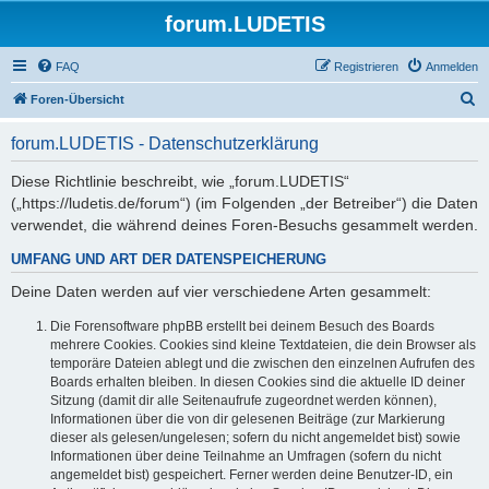
forum.LUDETIS
FAQ
Registrieren
Anmelden
S
Foren-Übersicht
u
forum.LUDETIS - Datenschutzerklärung
c
h
Diese Richtlinie beschreibt, wie „forum.LUDETIS“
(„https://ludetis.de/forum“) (im Folgenden „der Betreiber“) die Daten
e
verwendet, die während deines Foren-Besuchs gesammelt werden.
UMFANG UND ART DER DATENSPEICHERUNG
Deine Daten werden auf vier verschiedene Arten gesammelt:
Die Forensoftware phpBB erstellt bei deinem Besuch des Boards
mehrere Cookies. Cookies sind kleine Textdateien, die dein Browser als
temporäre Dateien ablegt und die zwischen den einzelnen Aufrufen des
Boards erhalten bleiben. In diesen Cookies sind die aktuelle ID deiner
Sitzung (damit dir alle Seitenaufrufe zugeordnet werden können),
Informationen über die von dir gelesenen Beiträge (zur Markierung
dieser als gelesen/ungelesen; sofern du nicht angemeldet bist) sowie
Informationen über deine Teilnahme an Umfragen (sofern du nicht
angemeldet bist) gespeichert. Ferner werden deine Benutzer-ID, ein