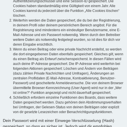
Authentifizierungsschlüssel und eine Session-ID gespeichert. Die
Cookies haben standardmäßig eine Gültigkeit von einem Jahr. Alle
Cookies kannst du jederzeit über die Funktion „Alle Cookies löschen“
löschen.
Weiterhin werden die Daten gespeichert, die du bei der Registrierung,
in deinem Profil oder deinem persönlichem Bereich angibst. Für die
Registrierung sind mindestens ein eindeutiger Benutzername, eine E-
Mail-Adresse und ein Passwort notwendig. Wenn durch den Betreiber
weitere Daten als notwendig festgelegt wurden, so ist dies für dich vor
deren Eingabe ersichtlich.
Wenn du einen Beitrag oder eine private Nachricht erstellst, so werden
die dort eingegebenen Daten ebenfalls gespeichert. Gleiches gilt, wenn
du einen Beitrag als Entwurf zwischenspeicherst. In diesen Fällen wird
auch deine IP-Adresse gespeichert. Die IP-Adresse wird weiterhin bei
folgenden Aktionen gespeichert: Löschen und Ändern von Beiträgen
(dazu zählen Private Nachrichten und Umfragen), Änderungen an
zentralen Profildaten (E-Mail-Adresse, Kontoaktivierung, Benutzer-
Passwort) und gescheiterte Anmeldeversuche. Die von deinem Browser
übermittelte Browser-Kennzeichnung (User Agent) wird nur in der „Wer
ist online?“-Funktion angezeigt und nicht dauerhaft gespeichert.
Schließlich erfordern einzelne Funktionen des Boards, dass weitere
Daten gespeichert werden. Dazu gehören dein Abstimmungsverhalten
bei Umfragen, der Gelesen-Status von deinen Beiträgen oder explizit
von dir gesetzte Lesezeichen oder Benachrichtigungsfunktionen.
Dein Passwort wird mit einer Einwege-Verschlüsselung (Hash)
gespeichert, so dass es sicher ist. Jedoch wird dir empfohlen,