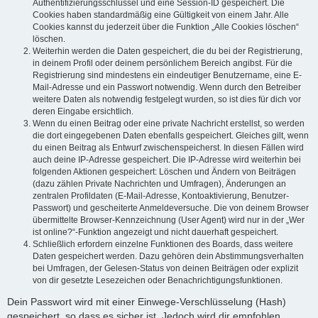
Authentifizierungsschlüssel und eine Session-ID gespeichert. Die
Cookies haben standardmäßig eine Gültigkeit von einem Jahr. Alle
Cookies kannst du jederzeit über die Funktion „Alle Cookies löschen“
löschen.
Weiterhin werden die Daten gespeichert, die du bei der Registrierung,
in deinem Profil oder deinem persönlichem Bereich angibst. Für die
Registrierung sind mindestens ein eindeutiger Benutzername, eine E-
Mail-Adresse und ein Passwort notwendig. Wenn durch den Betreiber
weitere Daten als notwendig festgelegt wurden, so ist dies für dich vor
deren Eingabe ersichtlich.
Wenn du einen Beitrag oder eine private Nachricht erstellst, so werden
die dort eingegebenen Daten ebenfalls gespeichert. Gleiches gilt, wenn
du einen Beitrag als Entwurf zwischenspeicherst. In diesen Fällen wird
auch deine IP-Adresse gespeichert. Die IP-Adresse wird weiterhin bei
folgenden Aktionen gespeichert: Löschen und Ändern von Beiträgen
(dazu zählen Private Nachrichten und Umfragen), Änderungen an
zentralen Profildaten (E-Mail-Adresse, Kontoaktivierung, Benutzer-
Passwort) und gescheiterte Anmeldeversuche. Die von deinem Browser
übermittelte Browser-Kennzeichnung (User Agent) wird nur in der „Wer
ist online?“-Funktion angezeigt und nicht dauerhaft gespeichert.
Schließlich erfordern einzelne Funktionen des Boards, dass weitere
Daten gespeichert werden. Dazu gehören dein Abstimmungsverhalten
bei Umfragen, der Gelesen-Status von deinen Beiträgen oder explizit
von dir gesetzte Lesezeichen oder Benachrichtigungsfunktionen.
Dein Passwort wird mit einer Einwege-Verschlüsselung (Hash)
gespeichert, so dass es sicher ist. Jedoch wird dir empfohlen,