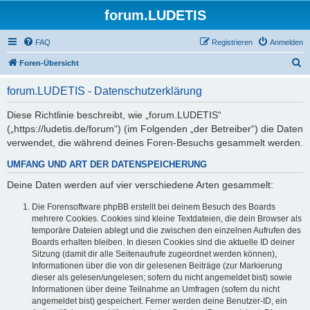
forum.LUDETIS
FAQ
Registrieren
Anmelden
S
Foren-Übersicht
u
forum.LUDETIS - Datenschutzerklärung
c
h
Diese Richtlinie beschreibt, wie „forum.LUDETIS“
(„https://ludetis.de/forum“) (im Folgenden „der Betreiber“) die Daten
e
verwendet, die während deines Foren-Besuchs gesammelt werden.
UMFANG UND ART DER DATENSPEICHERUNG
Deine Daten werden auf vier verschiedene Arten gesammelt:
Die Forensoftware phpBB erstellt bei deinem Besuch des Boards
mehrere Cookies. Cookies sind kleine Textdateien, die dein Browser als
temporäre Dateien ablegt und die zwischen den einzelnen Aufrufen des
Boards erhalten bleiben. In diesen Cookies sind die aktuelle ID deiner
Sitzung (damit dir alle Seitenaufrufe zugeordnet werden können),
Informationen über die von dir gelesenen Beiträge (zur Markierung
dieser als gelesen/ungelesen; sofern du nicht angemeldet bist) sowie
Informationen über deine Teilnahme an Umfragen (sofern du nicht
angemeldet bist) gespeichert. Ferner werden deine Benutzer-ID, ein